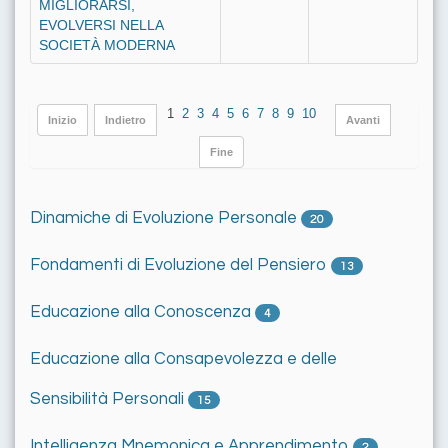
MIGLIORARSI,
EVOLVERSI NELLA
SOCIETÀ MODERNA
1
2
3
4
5
6
7
8
9
10
Inizio
Indietro
Avanti
Fine
Dinamiche di Evoluzione Personale
20
Fondamenti di Evoluzione del Pensiero
13
Educazione alla Conoscenza
4
Educazione alla Consapevolezza e delle
Sensibilità Personali
15
Intelligenza Mnemonica e Apprendimento
2