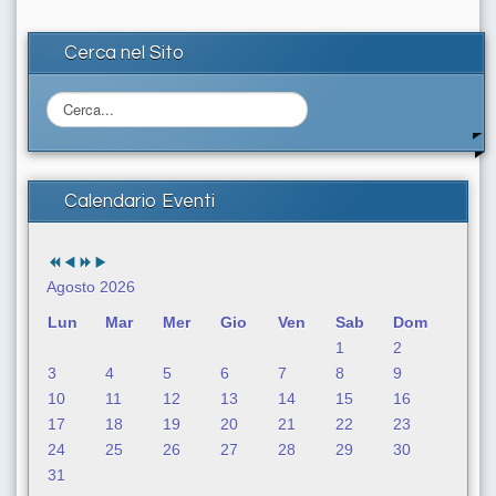
Cerca nel Sito
C
e
r
c
a
Calendario Eventi
.
.
.
Agosto 2026
Lun
Mar
Mer
Gio
Ven
Sab
Dom
1
2
3
4
5
6
7
8
9
10
11
12
13
14
15
16
17
18
19
20
21
22
23
24
25
26
27
28
29
30
31