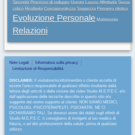
Sincerità
Processo di sviluppo
Uomini
Lavoro
Affettività
Senso
critico
Reattività
Consapevolezza
Saggezza
Pensiero olistico
Evoluzione Personale
Matrimonio
Relazioni
Note Legali
Informativa sulla privacy
Limitazione di Responsabilità
DISCLAIMER:
Il visitatore/iscritto/membro o cliente accetta di
essere l’unico responsabile di qualsiasi effetto risultante dalla
lettura degli articoli o della visione dei video Studio M.E.P.E.C. e/o
dall’applicazione delle tecniche descritte in questo sito e/o
suggerite dal nostro supporto al cliente. NON SIAMO MEDICI,
PSICOLOGI, PSICOTERAPEUTI, PSICHIATRI, NÉ CI
DICHIARIAMO TALI. Se dovessi avere dei dubbi sugli effetti di
Studio M.E.P.E.C. ti consigliamo di rivolgerti al tuo medico di
fiducia, o ad altri professionisti della salute, prima di qualsiasi
utilizzo.