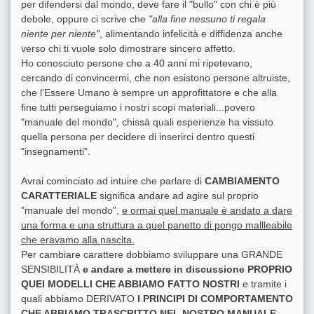
per difendersi dal mondo, deve fare il "bullo" con chi è più
debole, oppure ci scrive che
"alla fine nessuno ti regala
niente per niente"
, alimentando infelicità e diffidenza anche
verso chi ti vuole solo dimostrare sincero affetto.
Ho conosciuto persone che a 40 anni mi ripetevano,
cercando di convincermi, che non esistono persone altruiste,
che l'Essere Umano è sempre un approfittatore e che alla
fine tutti perseguiamo i nostri scopi materiali...povero
"manuale del mondo", chissà quali esperienze ha vissuto
quella persona per decidere di inserirci dentro questi
"insegnamenti".
Avrai cominciato ad intuire che parlare di
CAMBIAMENTO
CARATTERIALE
significa andare ad agire sul proprio
"manuale del mondo",
e ormai quel manuale è andato a dare
una forma e una struttura a quel panetto di pongo mallleabile
che eravamo alla nascita.
Per cambiare carattere dobbiamo sviluppare una GRANDE
SENSIBILITÀ
e andare a mettere in discussione PROPRIO
QUEI MODELLI CHE ABBIAMO FATTO NOSTRI
e tramite i
quali abbiamo DERIVATO
I PRINCIPI DI COMPORTAMENTO
CHE ABBIAMO TRASCRITTO NEL NOSTRO MANUALE