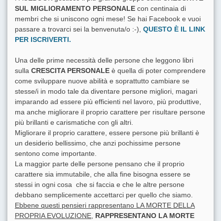
SUL MIGLIORAMENTO PERSONALE
con centinaia di
membri che si uniscono ogni mese! Se hai Facebook e vuoi
passare a trovarci sei la benvenuta/o :-),
QUESTO È IL LINK
PER ISCRIVERTI.
Una delle prime necessità delle persone che leggono libri
sulla
CRESCITA PERSONALE
è quella di poter comprendere
come sviluppare nuove abilità e soprattutto cambiare se
stesse/i in modo tale da diventare persone migliori, magari
imparando ad essere più efficienti nel lavoro, più produttive,
ma anche migliorare il proprio carattere per risultare persone
più brillanti e carismatiche con gli altri.
Migliorare il proprio carattere, essere persone più brillanti è
un desiderio bellissimo, che anzi pochissime persone
sentono come importante.
La maggior parte delle persone pensano che il proprio
carattere sia immutabile, che alla fine bisogna essere se
stessi in ogni cosa che si faccia e che le altre persone
debbano semplicemente accettarci per quello che siamo.
Ebbene questi pensieri rappresentano LA MORTE DELLA
PROPRIA EVOLUZIONE
,
RAPPRESENTANO LA MORTE