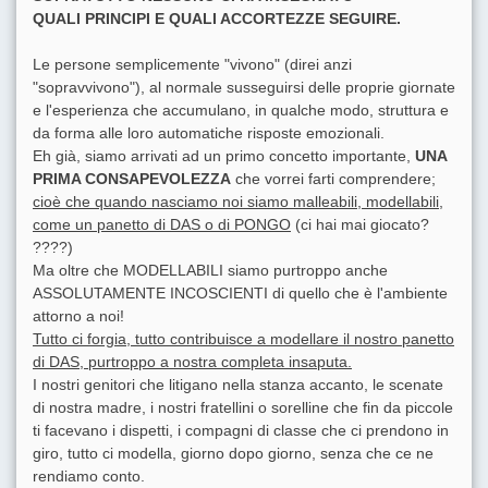
QUALI PRINCIPI E QUALI ACCORTEZZE SEGUIRE.
Le persone semplicemente "vivono" (direi anzi
"sopravvivono"), al normale susseguirsi delle proprie giornate
e l'esperienza che accumulano, in qualche modo, struttura e
da forma alle loro automatiche risposte emozionali.
Eh già, siamo arrivati ad un primo concetto importante,
UNA
PRIMA CONSAPEVOLEZZA
che vorrei farti comprendere;
cioè che quando nasciamo noi siamo malleabili, modellabili,
come un panetto di DAS o di PONGO
(ci hai mai giocato?
????)
Ma oltre che MODELLABILI siamo purtroppo anche
ASSOLUTAMENTE INCOSCIENTI di quello che è l'ambiente
attorno a noi!
Tutto ci forgia, tutto contribuisce a modellare il nostro panetto
di DAS, purtroppo a nostra completa insaputa.
I nostri genitori che litigano nella stanza accanto, le scenate
di nostra madre, i nostri fratellini o sorelline che fin da piccole
ti facevano i dispetti, i compagni di classe che ci prendono in
giro, tutto ci modella, giorno dopo giorno, senza che ce ne
rendiamo conto.