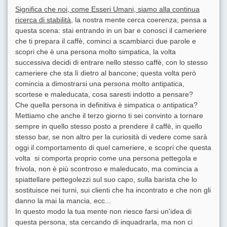
Significa che noi, come Esseri Umani, siamo alla continua
ricerca di stabilità
, la nostra mente cerca coerenza; pensa a
questa scena: stai entrando in un bar e conosci il cameriere
che ti prepara il caffè, cominci a scambiarci due parole e
scopri che è una persona molto simpatica, la volta
successiva decidi di entrare nello stesso caffè, con lo stesso
cameriere che sta lì dietro al bancone; questa volta però
comincia a dimostrarsi una persona molto antipatica,
scortese e maleducata, cosa saresti indotto a pensare?
Che quella persona in definitiva è simpatica o antipatica?
Mettiamo che anche il terzo giorno ti sei convinto a tornare
sempre in quello stesso posto a prendere il caffè, in quello
stesso bar, se non altro per la curiosità di vedere come sarà
oggi il comportamento di quel cameriere, e scopri che questa
volta si comporta proprio come una persona pettegola e
frivola, non è più scontroso e maleducato, ma comincia a
spiattellare pettegolezzi sul suo capo, sulla barista che lo
sostituisce nei turni, sui clienti che ha incontrato e che non gli
danno la mai la mancia, ecc...
In questo modo la tua mente non riesce farsi un'idea di
questa persona, sta cercando di inquadrarla, ma non ci