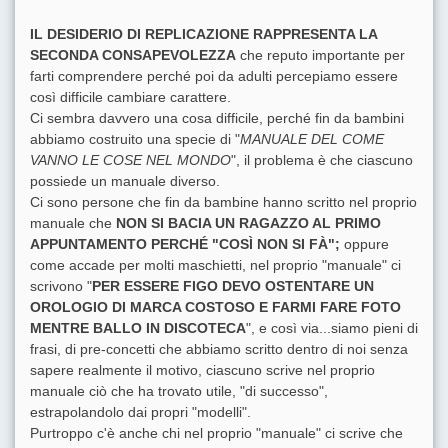
IL DESIDERIO DI REPLICAZIONE RAPPRESENTA LA
SECONDA CONSAPEVOLEZZA
che reputo importante per
farti comprendere perché poi da adulti percepiamo essere
così difficile cambiare carattere.
Ci sembra davvero una cosa difficile, perché fin da bambini
abbiamo costruito una specie di "
MANUALE DEL COME
VANNO LE COSE NEL MONDO
", il problema è che ciascuno
possiede un manuale diverso.
Ci sono persone che fin da bambine hanno scritto nel proprio
manuale che
NON SI BACIA UN RAGAZZO AL PRIMO
APPUNTAMENTO PERCHÉ "COSÌ NON SI FÀ";
oppure
come accade per molti maschietti, nel proprio "manuale" ci
scrivono "
PER ESSERE FIGO DEVO OSTENTARE UN
OROLOGIO DI MARCA COSTOSO E FARMI FARE FOTO
MENTRE BALLO IN DISCOTECA
", e così via...siamo pieni di
frasi, di pre-concetti che abbiamo scritto dentro di noi senza
sapere realmente il motivo, ciascuno scrive nel proprio
manuale ciò che ha trovato utile, "di successo",
estrapolandolo dai propri "modelli".
Purtroppo c'è anche chi nel proprio "manuale" ci scrive che