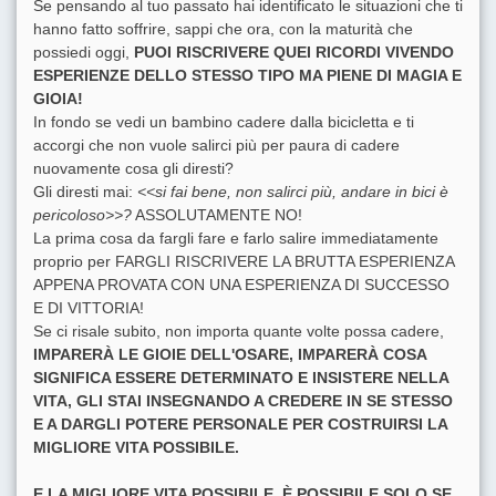
Se pensando al tuo passato hai identificato le situazioni che ti
hanno fatto soffrire, sappi che ora, con la maturità che
possiedi oggi,
PUOI RISCRIVERE QUEI RICORDI VIVENDO
ESPERIENZE DELLO STESSO TIPO MA PIENE DI MAGIA E
GIOIA!
In fondo se vedi un bambino cadere dalla bicicletta e ti
accorgi che non vuole salirci più per paura di cadere
nuovamente cosa gli diresti?
Gli diresti mai:
<<si fai bene, non salirci più, andare in bici è
pericoloso>>?
ASSOLUTAMENTE NO!
La prima cosa da fargli fare e farlo salire immediatamente
proprio per FARGLI RISCRIVERE LA BRUTTA ESPERIENZA
APPENA PROVATA CON UNA ESPERIENZA DI SUCCESSO
E DI VITTORIA!
Se ci risale subito, non importa quante volte possa cadere,
IMPARERÀ LE GIOIE DELL'OSARE, IMPARERÀ COSA
SIGNIFICA ESSERE DETERMINATO E INSISTERE NELLA
VITA, GLI STAI INSEGNANDO A CREDERE IN SE STESSO
E A DARGLI POTERE PERSONALE PER COSTRUIRSI LA
MIGLIORE VITA POSSIBILE.
E LA MIGLIORE VITA POSSIBILE, È POSSIBILE SOLO SE