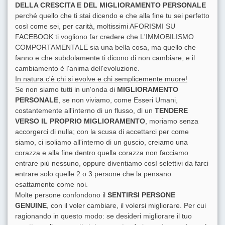
DELLA CRESCITA E DEL MIGLIORAMENTO PERSONALE
perché quello che ti stai dicendo e che alla fine tu sei perfetto
così come sei, per carità, moltissimi AFORISMI SU
FACEBOOK ti vogliono far credere che L'IMMOBILISMO
COMPORTAMENTALE sia una bella cosa, ma quello che
fanno e che subdolamente ti dicono di non cambiare, e il
cambiamento è l'anima dell'evoluzione.
In natura c'è chi si evolve e chi semplicemente muore!
Se non siamo tutti in un'onda di
MIGLIORAMENTO
PERSONALE
, se non viviamo, come Esseri Umani,
costantemente all'interno di un flusso, di un
TENDERE
VERSO IL PROPRIO MIGLIORAMENTO
, moriamo senza
accorgerci di nulla; con la scusa di accettarci per come
siamo, ci isoliamo all'interno di un guscio, creiamo una
corazza e alla fine dentro quella corazza non facciamo
entrare più nessuno, oppure diventiamo così selettivi da farci
entrare solo quelle 2 o 3 persone che la pensano
esattamente come noi.
Molte persone confondono il
SENTIRSI PERSONE
GENUINE
, con il voler cambiare, il volersi migliorare. Per cui
ragionando in questo modo: se desideri migliorare il tuo