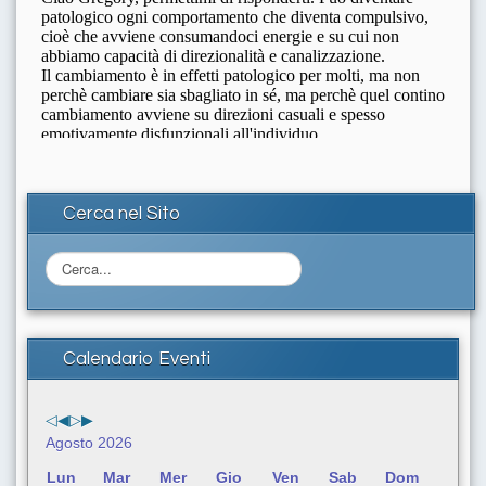
Cerca nel Sito
C
e
r
c
a
Calendario Eventi
.
.
.
Agosto 2026
Lun
Mar
Mer
Gio
Ven
Sab
Dom