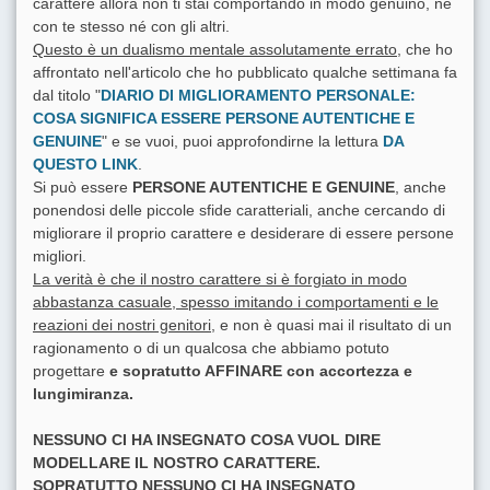
carattere allora non ti stai comportando in modo genuino, né
con te stesso né con gli altri.
Questo è un dualismo mentale assolutamente errato,
che ho
affrontato nell'articolo che ho pubblicato qualche settimana fa
dal titolo "
DIARIO DI MIGLIORAMENTO PERSONALE:
COSA SIGNIFICA ESSERE PERSONE AUTENTICHE E
GENUINE
" e se vuoi, puoi approfondirne la lettura
DA
QUESTO LINK
.
Si può essere
PERSONE AUTENTICHE E GENUINE
, anche
ponendosi delle piccole sfide caratteriali, anche cercando di
migliorare il proprio carattere e desiderare di essere persone
migliori.
La verità è che il nostro carattere si è forgiato in modo
abbastanza casuale, spesso imitando i comportamenti e le
reazioni dei nostri genitori
, e non è quasi mai il risultato di un
ragionamento o di un qualcosa che abbiamo potuto
progettare
e sopratutto AFFINARE con accortezza e
lungimiranza.
NESSUNO CI HA INSEGNATO COSA VUOL DIRE
MODELLARE IL NOSTRO CARATTERE.
SOPRATUTTO NESSUNO CI HA INSEGNATO