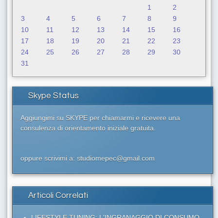
1
2
3
4
5
6
7
8
9
10
11
12
13
14
15
16
17
18
19
20
21
22
23
24
25
26
27
28
29
30
31
Skype Status
Aggiungimi su SKYPE per chiamarmi e ricevere una
consulenza di orientamento iniziale gratuita.
oppure scrivimi a: studiomepec@gmail.com
Articoli Correlati
LIFESTYLE TUNING: L'INGRANAGGIO DI CONSUMO