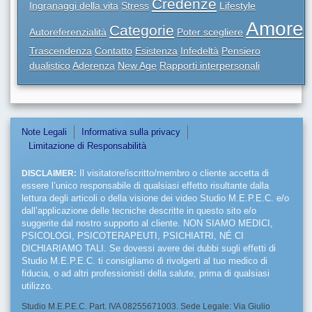
Credenze
Ingranaggi della vita
Stress
Lifestyle
Amore
Categorie
Autoreferenzialità
Poter scegliere
Trascendenza
Contatto
Esistenza
Infedeltà
Pensiero
dualistico
Aderenza
New Age
Rapporti interpersonali
Note Legali
Informativa sulla privacy
Limitazione di Responsabilità
DISCLAIMER:
Il visitatore/iscritto/membro o cliente accetta di
essere l’unico responsabile di qualsiasi effetto risultante dalla
lettura degli articoli o della visione dei video Studio M.E.P.E.C. e/o
dall’applicazione delle tecniche descritte in questo sito e/o
suggerite dal nostro supporto al cliente. NON SIAMO MEDICI,
PSICOLOGI, PSICOTERAPEUTI, PSICHIATRI, NÉ CI
DICHIARIAMO TALI. Se dovessi avere dei dubbi sugli effetti di
Studio M.E.P.E.C. ti consigliamo di rivolgerti al tuo medico di
fiducia, o ad altri professionisti della salute, prima di qualsiasi
utilizzo.
Studio M.E.P.E.C. Part. IVA 08255671003. Sede Legale: Via Giulio