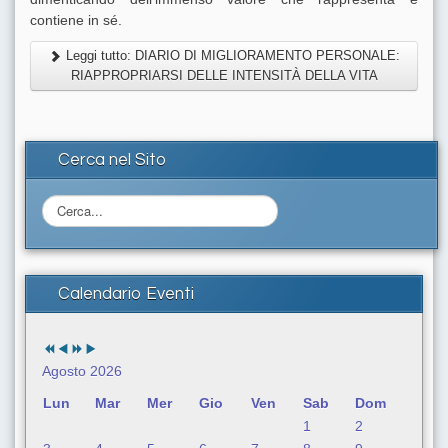
contiene in sé.
Leggi tutto: DIARIO DI MIGLIORAMENTO PERSONALE:
RIAPPROPRIARSI DELLE INTENSITÀ DELLA VITA
Cerca nel Sito
C
e
r
c
a
Calendario Eventi
.
.
.
Agosto 2026
Lun
Mar
Mer
Gio
Ven
Sab
Dom
1
2