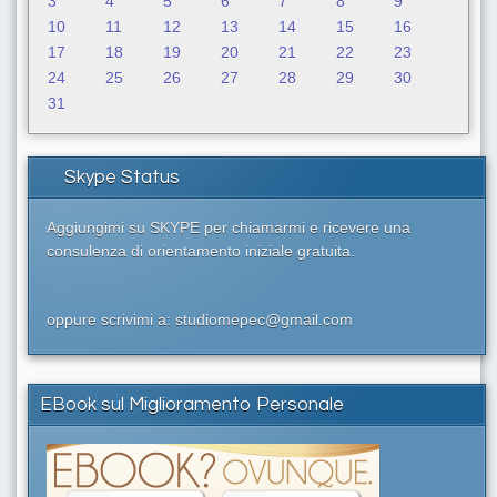
3
4
5
6
7
8
9
10
11
12
13
14
15
16
17
18
19
20
21
22
23
24
25
26
27
28
29
30
31
Skype Status
Aggiungimi su SKYPE per chiamarmi e ricevere una
consulenza di orientamento iniziale gratuita.
oppure scrivimi a: studiomepec@gmail.com
EBook sul Miglioramento Personale