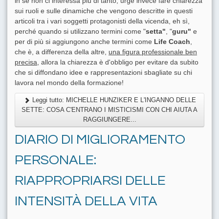
in sé non ci interessa più di tanto, urge invece fare chiarezza
sui ruoli e sulle dinamiche che vengono descritte in questi
articoli tra i vari soggetti protagonisti della vicenda, eh sì,
perché quando si utilizzano termini come "
setta"
, "
guru"
e
per di più si aggiungono anche termini come
Life Coach
,
che è, a differenza della altre,
una figura professionale ben
precisa
, allora la chiarezza è d'obbligo per evitare da subito
che si diffondano idee e rappresentazioni sbagliate su chi
lavora nel mondo della formazione!
Leggi tutto: MICHELLE HUNZIKER E L'INGANNO DELLE
SETTE: COSA C'ENTRANO I MISTICISMI CON CHI AIUTA A
RAGGIUNGERE...
DIARIO DI MIGLIORAMENTO
PERSONALE:
RIAPPROPRIARSI DELLE
INTENSITÀ DELLA VITA