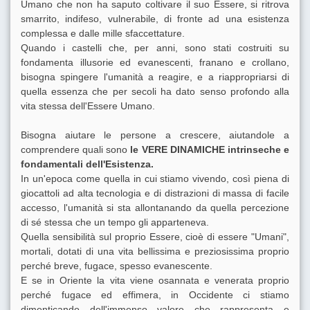
Umano che non ha saputo coltivare il suo Essere, si ritrova
smarrito, indifeso, vulnerabile, di fronte ad una esistenza
complessa e dalle mille sfaccettature.
Quando i castelli che, per anni, sono stati costruiti su
fondamenta illusorie ed evanescenti, franano e crollano,
bisogna spingere l'umanità a reagire, e a riappropriarsi di
quella essenza che per secoli ha dato senso profondo alla
vita stessa dell'Essere Umano.
Bisogna aiutare le persone a crescere, aiutandole a
comprendere quali sono
le VERE DINAMICHE intrinseche e
fondamentali dell'Esistenza.
In un'epoca come quella in cui stiamo vivendo, così piena di
giocattoli ad alta tecnologia e di distrazioni di massa di facile
accesso, l'umanità si sta allontanando da quella percezione
di sé stessa che un tempo gli apparteneva.
Quella sensibilità sul proprio Essere, cioè di essere "Umani",
mortali, dotati di una vita bellissima e preziosissima proprio
perché breve, fugace, spesso evanescente.
E se in Oriente la vita viene osannata e venerata proprio
perché fugace ed effimera, in Occidente ci stiamo
dimenticando dell'immenso valore che rappresenta e