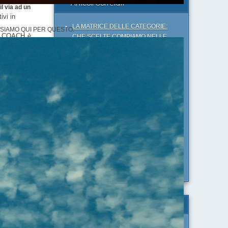
Articoli Correlati
il via ad un
ivi in
LA MATRICE DELLE CATEGORIE:
 SIAMO QUI PER QUESTO.
del COACH è
CHE SCELTE COMPIAMO NELLE
NOSTRE RELAZIONI QUOTIDIANE?
in caso di
IL PENSIERO DUALISTICO E IL
PENSIERO REATTIVO: LA VITA È
 le proprie
COSTANTE E CONTINUA ADERENZA
CON LE COSE
l coaching:
IL TONO EMOZIONALE: UN SISTEMA
namento di
PER COMPRENDERE NOI STESSI
SODDISFARE I BISOGNI PRIMARI:
a e
DIVENTARE CONSAPEVOLI DELLE
é il
DIMENSIONI UMANE
IL PRINCIPIO DELL'ARAGOSTA:
L'ABITUDINE ALLA MEDIOCRITÀ
Articoli Correlati
ed il
COMUNICAZIONE STRATEGICA: LO