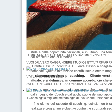
Consideriamo ogni Cliente una persona creativa e pi
Sulla base di ciò, le responsabilità del Coach sono:
Scoprire, rendere chiari ed allineare gli obiettiv
Guidare il Cliente in una scoperta personale di tal
Far in modo che le soluzioni e le strategie da s
Lasciare piena autonomia e responsabilità al Cli
Il Coaching include un approccio elogiativo che si fonda 
ciò che è necessario nell'ottica di raggiungere l'obiettivo 
L’approccio elogiativo prevede domande basate sulla s
sfide e delle opportunità personali, e in ultimo, una for
I LIMITI SONO SOLO QUELLI DELLA TUA IMMAGINAZIONE!
dall'ambiente che ci circonda.
VUOI DAVVERO RAGGIUNGERE I TUOI OBIETTIVI? RIMARRAI
Durante ciascun incontro è il Cliente stesso a sceglie
domande. Questa interazione contribuisce a creare maggio
In ciascuna sessione di coaching, il Cliente verr
VIVI LA VITA CHE DESIDERI!
attuale, e si definisce,
in comune accordo
, ciò che 
AVERE UN COACH PROFESSIONISTA AL TUO FIANCO SIGNIF
Il nostro metodo si basa sul riconoscere che i risultati so
dall'impegno del Coach e dall'applicazione dei suoi appr
Il Coaching: la migliore metodologia di Evoluzione Personale 
Il fine ultimo del rapporto di coaching, quindi, non è su
realizzare programmi e obiettivi costruiti e strutturati s