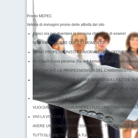
Promo MEPEC
Vetrina di immagini promo delle attività del sito
Agisci ora per diventare la persona che sogni di essere!
NON RIMPIANGERE QUESTO MOMENTO...
SIAMO PROFESSIONISTI E LAVORIAMO PER OFFRIRTI I MIGL
Un Coach è una persona che si è formata sulle migliori strategie
UN COACH È UN PROFESSIONISTA DEL CAMBIAMENTO.
IL COACHING È UNA RELAZIONE BASATA SULL'AIUTO E SU
IL COACHING SI FONDA SULLA FIDUCIA RECIPROCA E SU
I LIMITI SONO SOLO QUELLI DELLA TUA IMMAGINAZIONE!
VUOI DAVVERO RAGGIUNGERE I TUOI OBIETTIVI? RIMARRAI
VIVI LA VITA CHE DESIDERI!
AVERE UN COACH PROFESSIONISTA AL TUO FIANCO SIGN
TUTTI GLI OBIETTIVI DELLA TUA VITA.