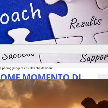
Stiamo aggiornando il calendario conferenze 2018-2019
Skills Professionali
Seminari immersivi di 1 WeekEnd
Seminari specifici per professionisti in vari settori
Stiamo aggiornando il calendario corsi 2018-2019
 per raggiungere i risultati che desideri!
 COME MOMENTO DI
NE PERSONALE