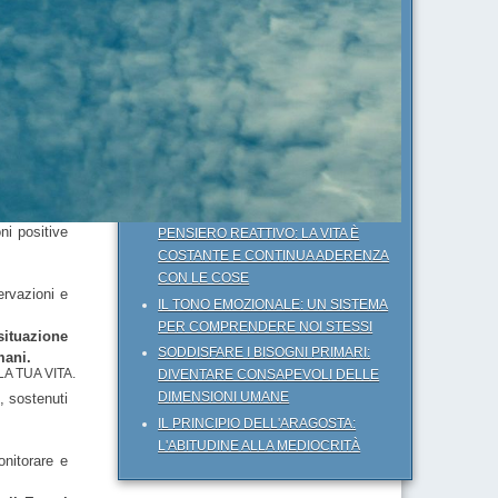
SMASCHERAMENTO DELLA
COMUNICAZIONE "NON-VERBALE"
MIGLIORAMENTO PERSONALE E
CONSAPEVOLEZZA: AFFEZIONARSI
AL PROPRIO “LÓGOS” DI PENSIERO
LA MATRICE DELLE CATEGORIE:
CHE SCELTE COMPIAMO NELLE
derato e di
NOSTRE RELAZIONI QUOTIDIANE?
tione delle
IL PENSIERO DUALISTICO E IL
ni positive
PENSIERO REATTIVO: LA VITA È
COSTANTE E CONTINUA ADERENZA
CON LE COSE
ervazioni e
IL TONO EMOZIONALE: UN SISTEMA
PER COMPRENDERE NOI STESSI
situazione
SODDISFARE I BISOGNI PRIMARI:
mani.
A TUA VITA.
DIVENTARE CONSAPEVOLI DELLE
DIMENSIONI UMANE
), sostenuti
IL PRINCIPIO DELL'ARAGOSTA:
L'ABITUDINE ALLA MEDIOCRITÀ
onitorare e