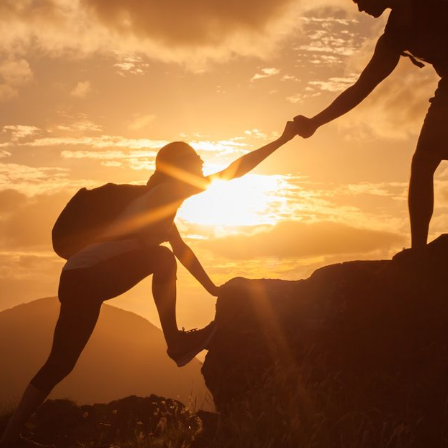
tiscono ottimi insegnamenti, ma poche che li ringrazino e siano felici di riceve
 è difficile che un uomo cerchi qualcuno che gli insegni, in questo modo gli rimane
 stupido, continua a commettere errori e va a finire male. Impara ad affidarti a pe
Yamamoto Tsunetomo
,
Hagakure
, 
ERE SEMPRE PIÙ EFFICACE lo STILE DI 
dei nostri Clienti
pria sessione di
 precisa strategia di formazione che, partendo dall'unicità del Cliente, si prop
EZIONATA
ed
EFFICACE
, che possa migliorare e amplificare le potenzialità d