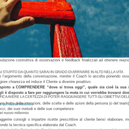
ena di risorse.
i che il Cliente desidera raggiungere;
i obiettivi;
eguire emergano dal Cliente stesso;
ente.
sul riconoscimento di ciò che è giusto, di ciò che funziona, di ciò che è desi
fissato dal Cliente.
coperta, una modalità
PROATTIVA
(in opposizione a quella reattiva), nella ges
mulazione costruttiva di osservazioni e feedback finalizzati ad ottenere reazio
 STUPITO DA QUANTO SARAI IN GRADO DI ARRIVARE IN ALTO NELLA VITA
re l’argomento della conversazione, mentre il Coach lo ascolta ponendo oss
re chiarezza ed induce il Cliente a divenire proattivo.
à spinto a COMPRENDERE “dove si trova oggi”, quale sia cioè la sua 
egli è disposto a fare per raggiungere la meta in cui vorrebbe trovarsi do
ICA AVERE LA CERTEZZA DI POTER RAGGIUNGERE TUTTI GLI OBIETTIVI DELL
no frutto delle intenzioni, delle scelte e delle azioni della persona (o del team
occi, dei suoi metodi e delle sue competenze.
del nuovo millennio
ggerire consigli o impartire ricette prescrittive al cliente bensì elaborare, m
econdo la tecnica specifica elaborata dal Coach.