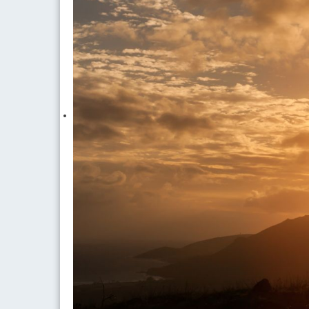
Puoi trovare molte persone che impar
<<
ancora più rare quelle che li seguono. Superati i trent'anni
via del Miglioramento di Sé, col tempo diventa capriccioso e
dalle quali puoi ricevere insegnamenti preziosi.
>>
La nostra MISSION è REND
CLICCA PER INVIARE
L'attività di COACHING si svolge durante una vera e pro
PARTNERSHIP
con il Cliente, in cui viene elaborata una
operare in lui un cambiamento, una trasformazione
DIR