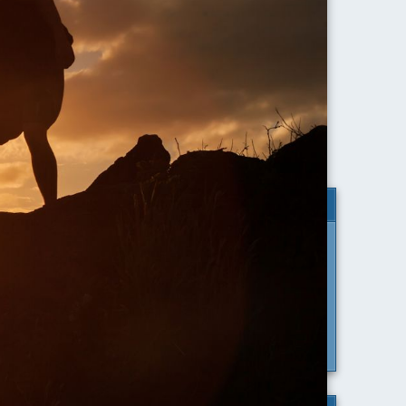
rne, e sono
Agosto 2026
 preclusa la
rsone colte,
Lun
Mar
Mer
Gio
Ven
Sab
Dom
1
2
(1709-1716)
3
4
5
6
7
8
9
10
11
12
13
14
15
16
17
18
19
20
21
22
23
24
25
26
27
28
29
30
31
VITA
Skype Status
Aggiungimi su SKYPE per chiamarmi e
ricevere una consulenza di orientamento
iniziale gratuita.
oppure scrivimi a:
studiomepec@gmail.com
one di
el Cliente