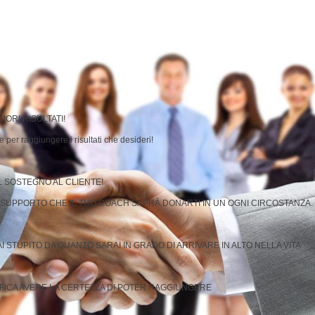
IORI RISULTATI!
 per raggiungere i risultati che desideri!
L SOSTEGNO AL CLIENTE!
L SUPPORTO CHE IL TUO COACH SAPRÀ DONARTI IN UN OGNI CIRCOSTANZA.
 STUPITO DA QUANTO SARAI IN GRADO DI ARRIVARE IN ALTO NELLA VITA
IFICA AVERE LA CERTEZZA DI POTER RAGGIUNGERE