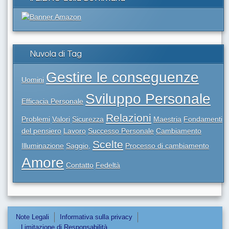
Nuvola di Tag
Gestire le conseguenze
Uomini
Sviluppo Personale
Efficacia Personale
Relazioni
Problemi
Valori
Sicurezza
Maestria
Fondamenti
del pensiero
Lavoro
Successo Personale
Cambiamento
Scelte
Illuminazione
Saggio,
Processo di cambiamento
Amore
Contatto
Fedeltà
Note Legali
Informativa sulla privacy
Limitazione di Responsabilità