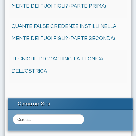
MENTE DEI TUOI FIGLI? (PARTE PRIMA)
QUANTE FALSE CREDENZE INSTILLI NELLA
MENTE DEI TUOI FIGLI? (PARTE SECONDA)
TECNICHE DI COACHING: LA TECNICA
DELL'OSTRICA
Cerca nel Sito
C
e
r
c