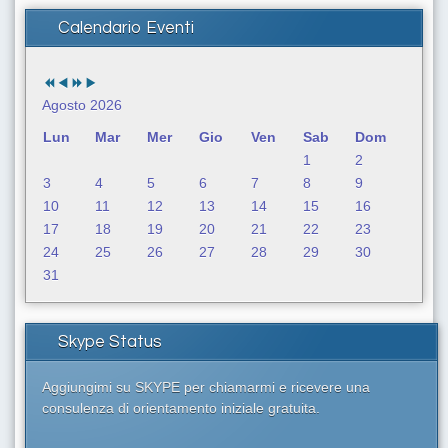
a
Calendario Eventi
.
.
.
Agosto 2026
Lun
Mar
Mer
Gio
Ven
Sab
Dom
1
2
3
4
5
6
7
8
9
10
11
12
13
14
15
16
17
18
19
20
21
22
23
24
25
26
27
28
29
30
31
Skype Status
Aggiungimi su SKYPE per chiamarmi e ricevere una
consulenza di orientamento iniziale gratuita.