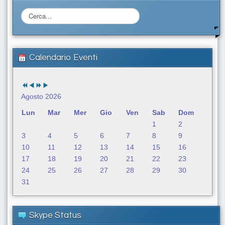
C
e
r
c
a
Calendario Eventi
.
.
.
Agosto 2026
Lun
Mar
Mer
Gio
Ven
Sab
Dom
1
2
3
4
5
6
7
8
9
10
11
12
13
14
15
16
17
18
19
20
21
22
23
24
25
26
27
28
29
30
31
Skype Status