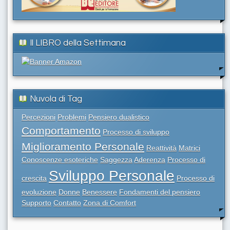
Il LIBRO della Settimana
Nuvola di Tag
Percezioni
Problemi
Pensiero dualistico
Comportamento
Processo di sviluppo
Miglioramento Personale
Reattività
Matrici
Conoscenze esoteriche
Saggezza
Aderenza
Processo di
Sviluppo Personale
crescita
Processo di
evoluzione
Donne
Benessere
Fondamenti del pensiero
Supporto
Contatto
Zona di Comfort