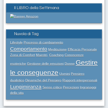
Il LIBRO della Settimana
Nuvola di Tag
Lifestyle
Processo di cambiamento
Comportamento
Meditazione
Efficacia Personale
Zona di Comfort
Maestri,
Coaching
Conoscenze
Gestire
esoteriche
Gestione delle emozioni
Donne
le conseguenze
Uomini
Pensiero
dualistico
Dinamiche del Pensiero
Rapporti interpersonali
Lungimiranza
Senso critico
Percezioni
Ingranaggi
della vita