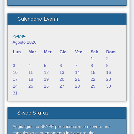
r
c
a
Calendario Eventi
.
.
.
Agosto 2026
Lun
Mar
Mer
Gio
Ven
Sab
Dom
1
2
3
4
5
6
7
8
9
10
11
12
13
14
15
16
17
18
19
20
21
22
23
24
25
26
27
28
29
30
31
Skype Status
Aggiungimi su SKYPE per chiamarmi e ricevere una
consulenza di orientamento iniziale gratuita.