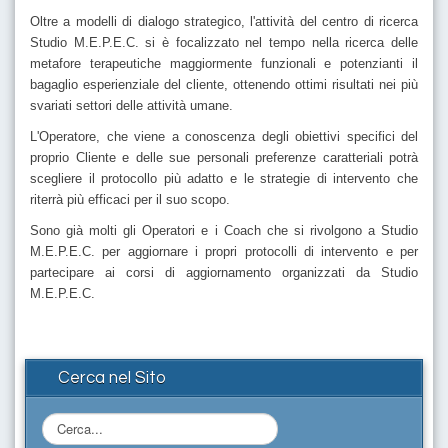
Oltre a modelli di dialogo strategico, l'attività del centro di ricerca
Studio M.E.P.E.C. si è focalizzato nel tempo nella ricerca delle
metafore terapeutiche maggiormente funzionali e potenzianti il
bagaglio esperienziale del cliente, ottenendo ottimi risultati nei più
svariati settori delle attività umane.
L'Operatore, che viene a conoscenza degli obiettivi specifici del
proprio Cliente e delle sue personali preferenze caratteriali potrà
scegliere il protocollo più adatto e le strategie di intervento che
riterrà più efficaci per il suo scopo.
Sono già molti gli Operatori e i Coach che si rivolgono a Studio
M.E.P.E.C. per aggiornare i propri protocolli di intervento e per
partecipare ai corsi di aggiornamento organizzati da Studio
M.E.P.E.C.
Cerca nel Sito
C
e