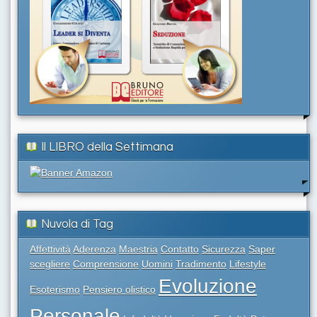
Il LIBRO della Settimana
Nuvola di Tag
Affettività
Aderenza
Maestria
Contatto
Sicurezza
Saper
scegliere
Comprensione
Uomini
Tradimento
Lifestyle
Evoluzione
Esoterismo
Pensiero olistico
Personale