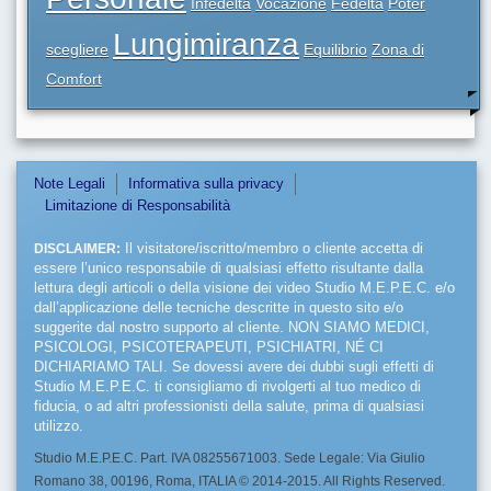
Infedeltà
Vocazione
Fedeltà
Poter
Lungimiranza
scegliere
Equilibrio
Zona di
Comfort
Note Legali
Informativa sulla privacy
Limitazione di Responsabilità
DISCLAIMER:
Il visitatore/iscritto/membro o cliente accetta di
essere l’unico responsabile di qualsiasi effetto risultante dalla
lettura degli articoli o della visione dei video Studio M.E.P.E.C. e/o
dall’applicazione delle tecniche descritte in questo sito e/o
suggerite dal nostro supporto al cliente. NON SIAMO MEDICI,
PSICOLOGI, PSICOTERAPEUTI, PSICHIATRI, NÉ CI
DICHIARIAMO TALI. Se dovessi avere dei dubbi sugli effetti di
Studio M.E.P.E.C. ti consigliamo di rivolgerti al tuo medico di
fiducia, o ad altri professionisti della salute, prima di qualsiasi
utilizzo.
Studio M.E.P.E.C. Part. IVA 08255671003. Sede Legale: Via Giulio
Romano 38, 00196, Roma, ITALIA © 2014-2015. All Rights Reserved.