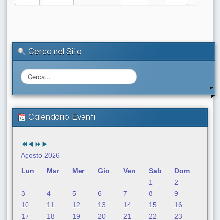
Cerca nel Sito
C
e
r
c
a
Calendario Eventi
.
.
.
Agosto 2026
Lun
Mar
Mer
Gio
Ven
Sab
Dom
1
2
3
4
5
6
7
8
9
10
11
12
13
14
15
16
17
18
19
20
21
22
23