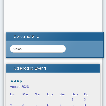
Cerca nel Sito
C
e
r
c
a
Calendario Eventi
.
.
.
Agosto 2026
Lun
Mar
Mer
Gio
Ven
Sab
Dom
1
2
3
4
5
6
7
8
9