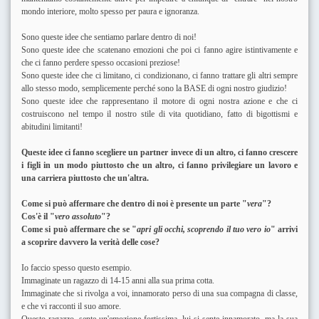
mondo interiore, molto spesso per paura e ignoranza.
Sono queste idee che sentiamo parlare dentro di noi!
Sono queste idee che scatenano emozioni che poi ci fanno agire istintivamente e
che ci fanno perdere spesso occasioni preziose!
Sono queste idee che ci limitano, ci condizionano, ci fanno trattare gli altri sempre
allo stesso modo, semplicemente perché sono la BASE di ogni nostro giudizio!
Sono queste idee che rappresentano il motore di ogni nostra azione e che ci
costruiscono nel tempo il nostro stile di vita quotidiano, fatto di bigottismi e
abitudini limitanti!
Queste idee ci fanno scegliere un partner invece di un altro, ci fanno crescere
i figli in un modo piuttosto che un altro, ci fanno privilegiare un lavoro e
una carriera piuttosto che un'altra.
Come si può affermare che dentro di noi è presente un parte "
vera
"?
Cos'è il "
vero assoluto
"?
Come si può affermare che se "
apri gli occhi, scoprendo il tuo vero io
" arrivi
a scoprire davvero la verità delle cose?
Io faccio spesso questo esempio.
Immaginate un ragazzo di 14-15 anni alla sua prima cotta.
Immaginate che si rivolga a voi, innamorato perso di una sua compagna di classe,
e che vi racconti il suo amore.
Questo ragazzo, sente un'emozione fortissima, lui si sente innamorato, ma la sua