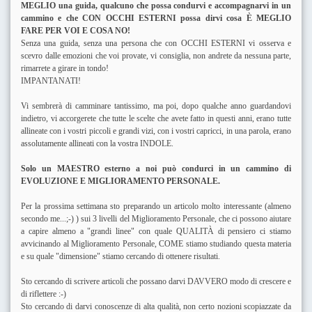
MEGLIO una guida, qualcuno che possa condurvi e accompagnarvi in un
cammino e che CON OCCHI ESTERNI possa dirvi cosa È MEGLIO
FARE PER VOI E COSA NO!
Senza una guida, senza una persona che con OCCHI ESTERNI vi osserva e
scevro dalle emozioni che voi provate, vi consiglia, non andrete da nessuna parte,
rimarrete a girare in tondo!
IMPANTANATI!
Vi sembrerà di camminare tantissimo, ma poi, dopo qualche anno guardandovi
indietro, vi accorgerete che tutte le scelte che avete fatto in questi anni, erano tutte
allineate con i vostri piccoli e grandi vizi, con i vostri capricci, in una parola, erano
assolutamente allineati con la vostra INDOLE.
Solo un MAESTRO esterno a noi può condurci in un cammino di
EVOLUZIONE E MIGLIORAMENTO PERSONALE.
Per la prossima settimana sto preparando un articolo molto interessante (almeno
secondo me...;-) ) sui 3 livelli del Miglioramento Personale, che ci possono aiutare
a capire almeno a "grandi linee" con quale QUALITÀ di pensiero ci stiamo
avvicinando al Miglioramento Personale, COME stiamo studiando questa materia
e su quale "dimensione" stiamo cercando di ottenere risultati.
Sto cercando di scrivere articoli che possano darvi DAVVERO modo di crescere e
di riflettere :-)
Sto cercando di darvi conoscenze di alta qualità, non certo nozioni scopiazzate da