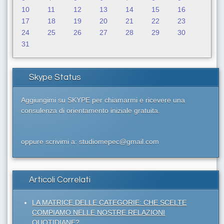
10
11
12
13
14
15
16
17
18
19
20
21
22
23
24
25
26
27
28
29
30
31
Skype Status
Aggiungimi su SKYPE per chiamarmi e ricevere una
consulenza di orientamento iniziale gratuita.
oppure scrivimi a: studiomepec@gmail.com
Articoli Correlati
LA MATRICE DELLE CATEGORIE: CHE SCELTE
COMPIAMO NELLE NOSTRE RELAZIONI
QUOTIDIANE?