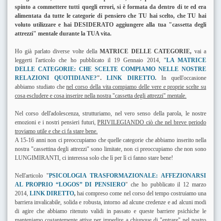
spinto a commettere tutti quegli errori, si è formata da dentro di te ed era
alimentata da tutte le categorie di pensiero che TU hai scelto, che TU hai
voluto utilizzare e hai DESIDERATO aggiungere alla tua "cassetta degli
attrezzi" mentale durante la TUA vita.
Ho già parlato diverse volte della
MATRICE DELLE CATEGORIE,
vai a
leggerti l'articolo che ho pubblicato il 19 Gennaio 2014, "
LA MATRICE
DELLE CATEGORIE: CHE SCELTE COMPIAMO NELLE NOSTRE
RELAZIONI QUOTIDIANE?
".
LINK DIRETTO
.
In quell'occasione
abbiamo studiato che
nel corso della vita compiamo delle vere e proprie scelte su
cosa escludere e cosa inserire nella nostra "cassetta degli attrezzi" mentale.
Nel corso dell'adolescenza, strutturiamo, nel vero senso della parola, le nostre
emozioni e i nostri pensieri futuri,
PRIVILEGIANDO ciò che nel breve periodo
troviamo utile e che ci fa stare bene.
A 15-16 anni non ci preoccupiamo che quelle categorie che abbiamo inserito nella
nostra "cassettina degli attrezzi" sono limitate, non ci preoccupiamo che non sono
LUNGIMIRANTI, ci interessa solo che lì per lì ci fanno stare bene!
Nell'articolo "
PSICOLOGIA TRASFORMAZIONALE: AFFEZIONARSI
AL PROPRIO “LOGOS” DI PENSIERO
" che ho pubblicato il 12 marzo
2014,
LINK DIRETTO
,
hai compreso come nel corso del tempo costruiamo una
barriera invalicabile, solida e robusta, intorno ad alcune credenze e ad alcuni modi
di agire che abbiamo ritenuto validi in passato e queste barriere psichiche le
manteniamo costantemente attive per impedire a chiunque di "entrare" nel nostro