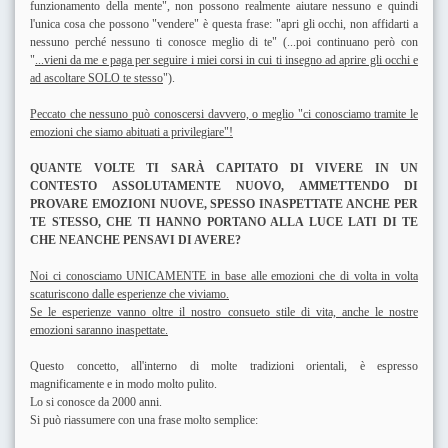
funzionamento della mente", non possono realmente aiutare nessuno e quindi
l'unica cosa che possono "vendere" è questa frase: "apri gli occhi, non affidarti a
nessuno perché nessuno ti conosce meglio di te" (...poi continuano però con
"
...vieni da me e paga per seguire i miei corsi in cui ti insegno ad aprire gli occhi e
ad ascoltare SOLO te stesso
").
Peccato che nessuno può conoscersi davvero, o meglio "ci conosciamo tramite le
emozioni che siamo abituati a privilegiare"!
QUANTE VOLTE TI SARÀ CAPITATO DI VIVERE IN UN
CONTESTO ASSOLUTAMENTE NUOVO, AMMETTENDO DI
PROVARE EMOZIONI NUOVE, SPESSO INASPETTATE ANCHE PER
TE STESSO, CHE TI HANNO PORTANO ALLA LUCE LATI DI TE
CHE NEANCHE PENSAVI DI AVERE?
Noi ci conosciamo UNICAMENTE in base alle emozioni che di volta in volta
scaturiscono dalle esperienze che viviamo.
Se le esperienze vanno oltre il nostro consueto stile di vita, anche le nostre
emozioni saranno inaspettate.
Questo concetto, all'interno di molte tradizioni orientali, è espresso
magnificamente e in modo molto pulito.
Lo si conosce da 2000 anni.
Si può riassumere con una frase molto semplice: