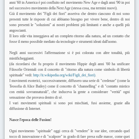
anni '60 in America è poi confluito nel movimento New Age e dagli anni '90 in poi
nel successivo movimento della Next Age (stessa cosa, ma termini nuovi).
Già il movimento dei "Figli dei fiori" asseriva che dentro ciascuno di noi sono
presenti tutte le risposte di cui abbiamo bisogno per vivere bene, dentro di noi
sono presenti le "soluzioni" ai nostri problemi più limitanti e anche a quelli più
angoscianti.
Il loro stile vita inneggiava ad un completo ritorno alla natura, ad un contatto che
fosse il meno possibile mediato da tecnologie e strumenti ideati dall'uomo.
Negli anni successivi l'affermazione si è poi colorata con altre tonalità, più
mistificheggianti.
(da ricordarsi che fu proprio il movimento Hippie degli anni '60 ha unificare
Filosofie Orientali con il concetto di "ritorno alla natura come simbolo di libertà
spirituale" vedi:
http://it.wikipedia.org/wiki/Figli_dei_fiori)
.
I movimenti esoterici, successivamente, diffusero una serie di "credenze" (come la
Teosofia di Alice Bailey) come il concetto di "channelling" e di "contatto mistico
con entità sovrannaturali", che induceva la gente a considerare "verità" ogni
sensazione che provava dentro di sè.
I vari movimenti spirituali si sono poi mischiati, fusi assieme, grazie alla
diffusione di Internet.
Nasce l'epoca delle Fusion!
Ogni movimento "spirituale" oggi cerca di "vendere" le sue idee, cercando quel
tocco di innovazione e di "scalpore" in grado di fare presa sulle masse, come quei