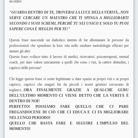
da ridire:
"GUARDA DENTRO DI TE, TROVERAI LA LUCE DELLA VERITÀ...NON
SERVE CERCARE UN MAESTRO CHE TI SPINGA A MIGLIORARTI
SECONDO I SUOI SCHEMI, PERCHÉ TU SEI UNICO E SOLO TU PUOI
SAPERE COSA È MEGLIO PER TE!"
Questa frase nasconde un diabolico intento di far allontanare le persone da
professionisti che spendono la loro vita nello studiare metodologie efficaci per
aiutare gli altri.
Questa frase svilisce tutto il lavoro di medici, ricercatori, psicoterapeuti, mental
coach, per dare valore unicamente a quelli che sono i vizi, la cattive abitudini, i
capricci delle persone!
Chi legge questa frase si sente legittimato a dare spazio ai propri vizi e ai propri
capricci, capricci che magari fin da piccoli i nostri genitori cercavano di
toglierci...
ORA FINALMENTE GRAZIE A QUALCHE GURU
DELL'ULTIMO MOMENTO CI VIENE DETTO CHE LA VERITÀ È
DENTRO DI NOI!
PERFETTO! POSSIAMO FARE QUELLO CHE CI PARE
FREGANDOCENE DI CIÒ CHE CI EDUCA E CI FA MIGLIORARE
NEL LUNGO PERIODO!
QUELLO CHE BASTA FARE E SEGUIRE L'IMPULSO DEL
MOMENTO!