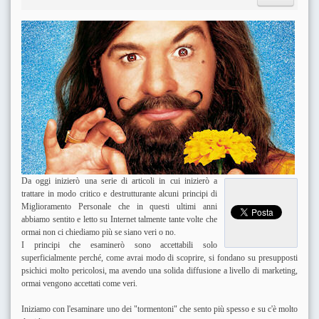
Da oggi inizierò una serie di articoli in cui inizierò a
trattare in modo critico e destrutturante alcuni principi di
Miglioramento Personale che in questi ultimi anni
abbiamo sentito e letto su Internet talmente tante volte che
ormai non ci chiediamo più se siano veri o no.
I principi che esaminerò sono accettabili solo
superficialmente perché, come avrai modo di scoprire, si fondano su presupposti
psichici molto pericolosi, ma avendo una solida diffusione a livello di marketing,
ormai vengono accettati come veri.
Iniziamo con l'esaminare uno dei "tormentoni" che sento più spesso e su c'è molto