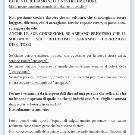
CI IDENTIFICHIAMO NELLE NOSTRE EMOZIONI.
Ma le nostre emozioni scaturiscono dai nostri pensieri!
Non possiamo credere davvero che un software, che ci accorgiamo essere
buggato, difettoso, che ci accorgiamo fornire risposte errate, si possa auto-
correggere da solo.
ANCHE LE SUE CORREZIONI, SE ABBIAMO PREMESSO CHE IL
SOFTWARE SIA DIFETTOSO, SARANNO CORREZIONI
DIFETTOSE!
Se siamo persone ansiose, i rimedi che troveremo per la nostra stessa ansia,
saranno rimedi "ansiogeni".
Se siamo persone "depresse" i rimedi che troveremo avranno il colore della
"depressione".
Se siamo persone "arroganti", il modo in cui studieremo per trovare una soluzione
ci farà scovare rimedi intrisi di "arroganza".
Per me è veramente da irresponsabili dire ad una persona che soffre, che ha
un bisogno disperato di qualcuno che gli indichi cosa fare, dirgli:
<<guarda
dentro di te, e troverai la risposta>>.
È assolutamente anti-etico!
Forse perché tutte questi "esperti di miglioramento personale" non sanno
realmente come aiutare gente che ha bisogno di aiuto.
Non conoscendo nulla della psiche umana, non avendo studiato alcun "modello di