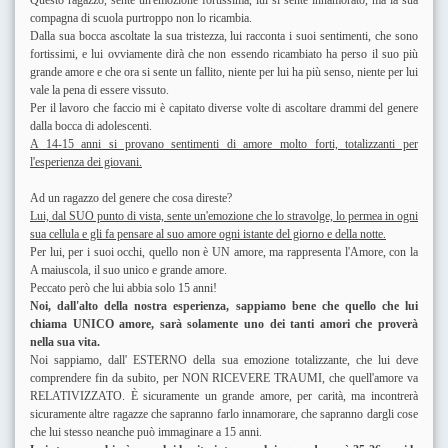
compagna di scuola purtroppo non lo ricambia.
Dalla sua bocca ascoltate la sua tristezza, lui racconta i suoi sentimenti, che sono
fortissimi, e lui ovviamente dirà che non essendo ricambiato ha perso il suo più
grande amore e che ora si sente un fallito, niente per lui ha più senso, niente per lui
vale la pena di essere vissuto.
Per il lavoro che faccio mi è capitato diverse volte di ascoltare drammi del genere
dalla bocca di adolescenti.
A 14-15 anni si provano sentimenti di amore molto forti, totalizzanti per
l'esperienza dei giovani.
Ad un ragazzo del genere che cosa direste?
Lui, dal SUO punto di vista, sente un'emozione che lo stravolge, lo permea in ogni
sua cellula e gli fa pensare al suo amore ogni istante del giorno e della notte.
Per lui, per i suoi occhi, quello non è UN amore, ma rappresenta l'Amore, con la
A maiuscola, il suo unico e grande amore.
Peccato però che lui abbia solo 15 anni!
Noi, dall'alto della nostra esperienza, sappiamo bene che quello che lui
chiama UNICO amore, sarà solamente uno dei tanti amori che proverà
nella sua vita.
Noi sappiamo, dall' ESTERNO della sua emozione totalizzante, che lui deve
comprendere fin da subito, per NON RICEVERE TRAUMI, che quell'amore va
RELATIVIZZATO. È sicuramente un grande amore, per carità, ma incontrerà
sicuramente altre ragazze che sapranno farlo innamorare, che sapranno dargli cose
che lui stesso neanche può immaginare a 15 anni.