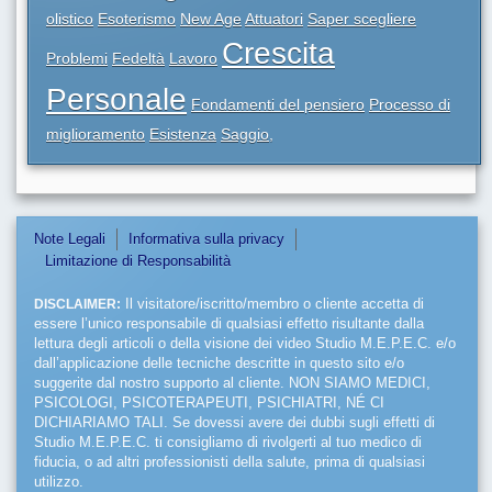
olistico
Esoterismo
New Age
Attuatori
Saper scegliere
Crescita
Problemi
Fedeltà
Lavoro
Personale
Fondamenti del pensiero
Processo di
miglioramento
Esistenza
Saggio,
Note Legali
Informativa sulla privacy
Limitazione di Responsabilità
DISCLAIMER:
Il visitatore/iscritto/membro o cliente accetta di
essere l’unico responsabile di qualsiasi effetto risultante dalla
lettura degli articoli o della visione dei video Studio M.E.P.E.C. e/o
dall’applicazione delle tecniche descritte in questo sito e/o
suggerite dal nostro supporto al cliente. NON SIAMO MEDICI,
PSICOLOGI, PSICOTERAPEUTI, PSICHIATRI, NÉ CI
DICHIARIAMO TALI. Se dovessi avere dei dubbi sugli effetti di
Studio M.E.P.E.C. ti consigliamo di rivolgerti al tuo medico di
fiducia, o ad altri professionisti della salute, prima di qualsiasi
utilizzo.