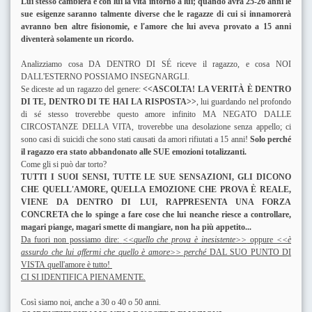
Lui stesso cambierà e con lui la vita intorno a lui; quando avrà 25-26 anni le
sue esigenze saranno talmente diverse che le ragazze di cui si innamorerà
avranno ben altre fisionomie, e l'amore che lui aveva provato a 15 anni
diventerà solamente un ricordo.
Analizziamo cosa DA DENTRO DI SÉ riceve il ragazzo, e cosa NOI
DALL'ESTERNO POSSIAMO INSEGNARGLI.
Se diceste ad un ragazzo del genere:
<<ASCOLTA! LA VERITÀ È DENTRO
DI TE, DENTRO DI TE HAI LA RISPOSTA>>
, lui guardando nel profondo
di sé stesso troverebbe questo amore infinito MA NEGATO DALLE
CIRCOSTANZE DELLA VITA, troverebbe una desolazione senza appello; ci
sono casi di suicidi che sono stati causati da amori rifiutati a 15 anni!
Solo perché
il ragazzo era stato abbandonato alle SUE emozioni totalizzanti.
Come gli si può dar torto?
TUTTI I SUOI SENSI, TUTTE LE SUE SENSAZIONI, GLI DICONO
CHE QUELL'AMORE, QUELLA EMOZIONE CHE PROVA È REALE,
VIENE DA DENTRO DI LUI, RAPPRESENTA UNA FORZA
CONCRETA che lo spinge a fare cose che lui neanche riesce a controllare,
magari piange, magari smette di mangiare, non ha più appetito...
Da fuori non possiamo dire:
<<quello che prova è inesistente>>
oppure
<<è
assurdo che lui affermi che quello è amore>> perché
DAL SUO PUNTO DI
VISTA
quell'amore è tutto!
CI SI IDENTIFICA PIENAMENTE.
Così siamo noi, anche a 30 o 40 o 50 anni.