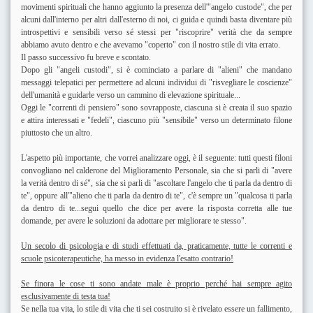
movimenti spirituali che hanno aggiunto la presenza dell'"angelo custode", che per
alcuni dall'interno per altri dall'esterno di noi, ci guida e quindi basta diventare più
introspettivi e sensibili verso sé stessi per "riscoprire" verità che da sempre
abbiamo avuto dentro e che avevamo "coperto" con il nostro stile di vita errato.
Il passo successivo fu breve e scontato.
Dopo gli "angeli custodi", si è cominciato a parlare di "alieni" che mandano
messaggi telepatici per permettere ad alcuni individui di "risvegliare le coscienze"
dell'umanità e guidarle verso un cammino di elevazione spirituale...
Oggi le "correnti di pensiero" sono sovrapposte, ciascuna si è creata il suo spazio
e attira interessati e "fedeli", ciascuno più "sensibile" verso un determinato filone
piuttosto che un altro.
L'aspetto più importante, che vorrei analizzare oggi, è il seguente: tutti questi filoni
convogliano nel calderone del Miglioramento Personale, sia che si parli di "avere
la verità dentro di sé", sia che si parli di "ascoltare l'angelo che ti parla da dentro di
te", oppure all'"alieno che ti parla da dentro di te", c'è sempre un "qualcosa ti parla
da dentro di te...segui quello che dice per avere la risposta corretta alle tue
domande, per avere le soluzioni da adottare per migliorare te stesso".
Un secolo di psicologia e di studi effettuati da, praticamente, tutte le correnti e
scuole psicoterapeutiche, ha messo in evidenza l'esatto contrario!
Se finora le cose ti sono andate male è proprio perché hai sempre agito
esclusivamente di testa tua!
Se nella tua vita, lo stile di vita che ti sei costruito si è rivelato essere un fallimento,