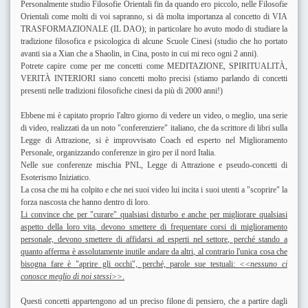
Personalmente studio Filosofie Orientali fin da quando ero piccolo, nelle Filosofie
Orientali come molti di voi sapranno, si dà molta importanza al concetto di VIA
TRASFORMAZIONALE (IL DAO); in particolare ho avuto modo di studiare la
tradizione filosofica e psicologica di alcune Scuole Cinesi (studio che ho portato
avanti sia a Xian che a Shaolin, in Cina, posto in cui mi reco ogni 2 anni).
Potrete capire come per me concetti come MEDITAZIONE, SPIRITUALITÀ,
VERITÀ INTERIORI siano concetti molto precisi (stiamo parlando di concetti
presenti nelle tradizioni filosofiche cinesi da più di 2000 anni!)
Ebbene mi è capitato proprio l'altro giorno di vedere un video, o meglio, una serie
di video, realizzati da un noto "conferenziere" italiano, che da scrittore di libri sulla
Legge di Attrazione, si è improvvisato Coach ed esperto nel Miglioramento
Personale, organizzando conferenze in giro per il nord Italia.
Nelle sue conferenze mischia PNL, Legge di Attrazione e pseudo-concetti di
Esoterismo Iniziatico.
La cosa che mi ha colpito e che nei suoi video lui incita i suoi utenti a "scoprire" la
forza nascosta che hanno dentro di loro.
Li convince che per "curare" qualsiasi disturbo e anche per migliorare qualsiasi
aspetto della loro vita, devono smettere di frequentare corsi di miglioramento
personale, devono smettere di affidarsi ad esperti nel settore, perché stando a
quanto afferma è assolutamente inutile andare da altri, al contrario l'unica cosa che
bisogna fare è "aprire gli occhi", perché, parole sue testuali:
<<nessuno ci
conosce meglio di noi stessi>>
.
Questi concetti appartengono ad un preciso filone di pensiero, che a partire dagli