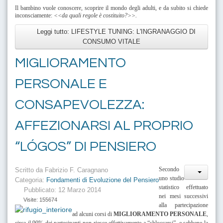
Il bambino vuole conoscere, scoprire il mondo degli adulti, e da subito si chiede
inconsciamente:
<<da quali regole è costituito?>>.
Leggi tutto: LIFESTYLE TUNING: L'INGRANAGGIO DI
CONSUMO VITALE
MIGLIORAMENTO
PERSONALE E
CONSAPEVOLEZZA:
AFFEZIONARSI AL PROPRIO
“LÓGOS” DI PENSIERO
Secondo
Scritto da
Fabrizio F. Caragnano
uno studio
Categoria:
Fondamenti di Evoluzione del Pensiero
statistico effettuato
Pubblicato: 12 Marzo 2014
nei mesi successivi
Visite: 155674
alla partecipazione
ad alcuni corsi di
MIGLIORAMENTO PERSONALE
,
circa il 90% dei partecipanti non riesce effettivamente a “sbloccarsi”, e sebbene la