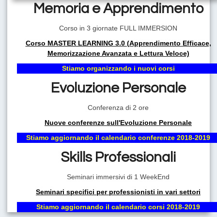
Memoria e Apprendimento
Corso in 3 giornate FULL IMMERSION
VIVI LA VITA CHE DESIDERI!
Corso MASTER LEARNING 3.0 (Apprendimento Efficace,
AVERE UN COACH PROFESSIONISTA AL TUO FIANCO
Memorizzazione Avanzata e Lettura Veloce)
SIGNIFICA AVERE LA CERTEZZA DI POTER RAGGIUNGERE
TUTTI GLI OBIETTIVI DELLA TUA VITA.
Stiamo organizzando i nuovi corsi
Evoluzione Personale
Conferenza di 2 ore
Nuove conferenze sull'Evoluzione Personale
Stiamo aggiornando il calendario conferenze 2018-2019
Skills Professionali
Seminari immersivi di 1 WeekEnd
Il Coaching: la migliore metodologia di Evoluzione Personale
del nuovo millennio
Seminari specifici per professionisti in vari settori
Stiamo aggiornando il calendario corsi 2018-2019