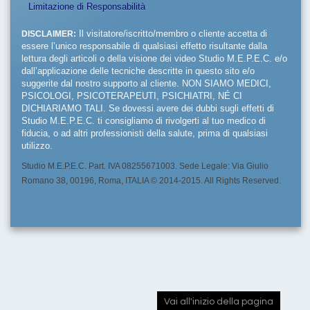
Limitazione di Responsabilità
DISCLAIMER:
Il visitatore/iscritto/membro o cliente accetta di
essere l’unico responsabile di qualsiasi effetto risultante dalla
lettura degli articoli o della visione dei video Studio M.E.P.E.C. e/o
dall’applicazione delle tecniche descritte in questo sito e/o
suggerite dal nostro supporto al cliente. NON SIAMO MEDICI,
PSICOLOGI, PSICOTERAPEUTI, PSICHIATRI, NÉ CI
DICHIARIAMO TALI. Se dovessi avere dei dubbi sugli effetti di
Studio M.E.P.E.C. ti consigliamo di rivolgerti al tuo medico di
fiducia, o ad altri professionisti della salute, prima di qualsiasi
utilizzo.
Studio M.E.P.E.C. Part. IVA 08255671003. Sede Legale: Via Giulio
Romano 38, 00196, Roma, ITALIA © 2014-2015. All Rights Reserved.
Vai all'inizio della pagina