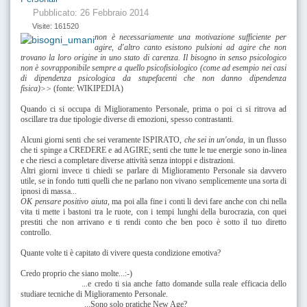
Pubblicato: 26 Febbraio 2014
Visite: 161520
non è necessariamente una motivazione sufficiente per
agire, d'altro canto esistono pulsioni ad agire che non
trovano la loro origine in uno stato di carenza. Il bisogno in senso psicologico
non è sovrapponibile sempre a quello psicofisiologico (come ad esempio nei casi
di dipendenza psicologica da stupefacenti che non danno dipendenza
fisica)>>
(fonte: WIKIPEDIA)
Quando ci si occupa di Miglioramento Personale, prima o poi ci si ritrova ad
oscillare tra due tipologie diverse di emozioni, spesso contrastanti.
Alcuni giorni senti che sei veramente ISPIRATO,
che sei in un'onda
, in un flusso
che ti spinge a CREDERE e ad AGIRE; senti che tutte le tue energie sono in-linea
e che riesci a completare diverse attività senza intoppi e distrazioni.
Altri giorni invece ti chiedi se parlare di Miglioramento Personale sia davvero
utile, se in fondo tutti quelli che ne parlano non vivano semplicemente una sorta di
ipnosi di massa...
OK pensare positivo aiuta
, ma poi alla fine i conti li devi fare anche con chi nella
vita ti mette i bastoni tra le ruote, con i tempi lunghi della burocrazia, con quei
prestiti che non arrivano e ti rendi conto che ben poco è sotto il tuo diretto
controllo.
Quante volte ti è capitato di vivere questa condizione emotiva?
Credo proprio che siano molte...:-)
...e credo ti sia anche fatto domande sulla reale efficacia dello
studiare tecniche di Miglioramento Personale.
...
Sono solo pratiche New Age?