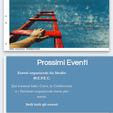
RIMARRAI STUPITO DA QUANTO SARAI IN GRADO DI
ARRIVARE IN ALTO NELLA VITA
VIVI LA VITA CHE DESIDERI!
AVERE UN COACH PROFESSIONISTA AL TUO FIANCO
SIGNIFICA AVERE LA CERTEZZA DI POTER RAGGIUNGERE
TUTTI GLI OBIETTIVI DELLA TUA VITA.
Il Coaching: la migliore metodologia di Evoluzione Personale
del nuovo millennio
I LIMITI SONO SOLO QUELLI DELLA TUA IMMAGINAZIONE!
VUOI DAVVERO RAGGIUNGERE I TUOI OBIETTIVI?
Prossimi Eventi
RIMARRAI STUPITO DA QUANTO SARAI IN GRADO DI
ARRIVARE IN ALTO NELLA VITA
Eventi organizzati da Studio
M.E.P.E.C.
Qui troverai tutti i Corsi, le Conferenze
e i Seminari organizzati mese per
mese.
Vedi tutti gli eventi