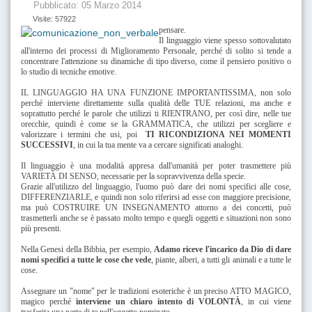
Pubblicato: 05 Marzo 2014
Visite: 57922
pensare.
Il linguaggio viene spesso sottovalutato
all'interno dei processi di Miglioramento Personale, perché di solito si tende a
concentrare l'attenzione su dinamiche di tipo diverso, come il pensiero positivo o
lo studio di tecniche emotive.
IL LINGUAGGIO HA UNA FUNZIONE IMPORTANTISSIMA, non solo
perché interviene direttamente sulla qualità delle TUE relazioni, ma anche e
soprattutto perché le parole che utilizzi ti RIENTRANO, per così dire, nelle tue
orecchie, quindi è come se la GRAMMATICA, che utilizzi per scegliere e
valorizzare i termini che usi, poi
TI RICONDIZIONA NEI MOMENTI
SUCCESSIVI
, in cui la tua mente va a cercare significati analoghi.
Il linguaggio è una modalità appresa dall'umanità per poter trasmettere più
VARIETÀ DI SENSO, necessarie per la sopravvivenza della specie.
Grazie all'utilizzo del linguaggio, l'uomo può dare dei nomi specifici alle cose,
DIFFERENZIARLE, e quindi non solo riferirsi ad esse con maggiore precisione,
ma può COSTRUIRE UN INSEGNAMENTO attorno a dei concetti, può
trasmetterli anche se è passato molto tempo e quegli oggetti e situazioni non sono
più presenti.
Nella Genesi della Bibbia, per esempio,
Adamo riceve l'incarico da Dio di dare
nomi specifici a tutte le cose che vede
, piante, alberi, a tutti gli animali e a tutte le
cose.
Assegnare un "nome" per le tradizioni esoteriche è un preciso ATTO MAGICO,
magico perché
interviene un chiaro intento di
VOLONTÀ
, in cui viene
trasferita una parte di te nell'oggetto nominato.