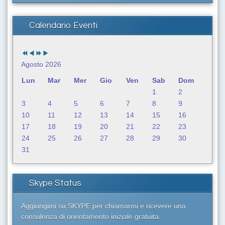
r
c
a
Calendario Eventi
.
.
.
Agosto 2026
Lun
Mar
Mer
Gio
Ven
Sab
Dom
1
2
3
4
5
6
7
8
9
10
11
12
13
14
15
16
17
18
19
20
21
22
23
24
25
26
27
28
29
30
31
Skype Status
Aggiungimi su SKYPE per chiamarmi e ricevere una
consulenza di orientamento iniziale gratuita.