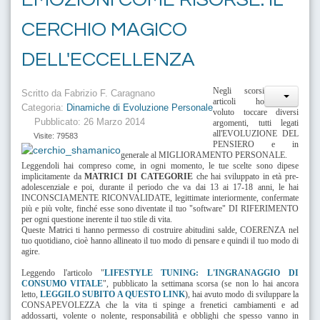
CERCHIO MAGICO
DELL'ECCELLENZA
Negli scorsi
Scritto da
Fabrizio F. Caragnano
articoli ho
Categoria:
Dinamiche di Evoluzione Personale
voluto toccare diversi
Pubblicato: 26 Marzo 2014
argomenti, tutti legati
all'EVOLUZIONE DEL
Visite: 79583
PENSIERO e in
generale al MIGLIORAMENTO PERSONALE.
Leggendoli hai compreso come, in ogni momento, le tue scelte sono dipese
implicitamente da
MATRICI DI CATEGORIE
che hai sviluppato in età pre-
adolescenziale e poi, durante il periodo che va dai 13 ai 17-18 anni, le hai
INCONSCIAMENTE RICONVALIDATE, legittimate interiormente, confermate
più e più volte, finché esse sono diventate il tuo "software" DI RIFERIMENTO
per ogni questione inerente il tuo stile di vita.
Queste Matrici ti hanno permesso di costruire abitudini salde, COERENZA nel
tuo quotidiano, cioè hanno allineato il tuo modo di pensare e quindi il tuo modo di
agire.
Leggendo l'articolo "
LIFESTYLE TUNING: L'INGRANAGGIO DI
CONSUMO VITALE
", pubblicato la settimana scorsa (se non lo hai ancora
letto,
LEGGILO SUBITO A QUESTO LINK
), hai avuto modo di sviluppare la
CONSAPEVOLEZZA che la vita ti spinge a frenetici cambiamenti e ad
addossarti, volente o nolente, responsabilità e obblighi che spesso vanno in