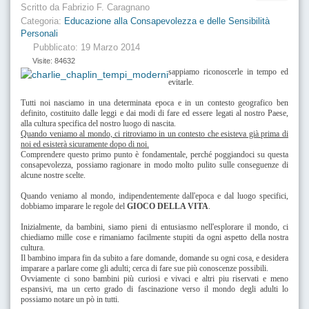
Scritto da
Fabrizio F. Caragnano
Categoria:
Educazione alla Consapevolezza e delle Sensibilità
Personali
Pubblicato: 19 Marzo 2014
Visite: 84632
sappiamo riconoscerle in tempo ed
evitarle.
Tutti noi nasciamo in una determinata epoca e in un contesto geografico ben
definito, costituito dalle leggi e dai modi di fare ed essere legati al nostro Paese,
alla cultura specifica del nostro luogo di nascita.
Quando veniamo al mondo, ci ritroviamo in un contesto che esisteva già prima di
noi ed esisterà sicuramente dopo di noi.
Comprendere questo primo punto è fondamentale, perché poggiandoci su questa
consapevolezza, possiamo ragionare in modo molto pulito sulle conseguenze di
alcune nostre scelte.
Quando veniamo al mondo, indipendentemente dall'epoca e dal luogo specifici,
dobbiamo imparare le regole del
GIOCO DELLA VITA
.
Inizialmente, da bambini, siamo pieni di entusiasmo nell'esplorare il mondo, ci
chiediamo mille cose e rimaniamo facilmente stupiti da ogni aspetto della nostra
cultura.
Il bambino impara fin da subito a fare domande, domande su ogni cosa, e desidera
imparare a parlare come gli adulti; cerca di fare sue più conoscenze possibili.
Ovviamente ci sono bambini più curiosi e vivaci e altri piu riservati e meno
espansivi, ma un certo grado di fascinazione verso il mondo degli adulti lo
possiamo notare un pò in tutti.