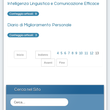
Intelligenza Linguistica e Comunicazione Efficace
Conteggio articoli: 9
Diario di Miglioramento Personale
Conteggio articoli: 3
4
5
6
7
8
9
10
11
12
13
Inizio
Indietro
Avanti
Fine
Cerca nel Sito
C
e