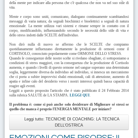
della mente per indicare alla persona che c'è qualcosa che non va nel suo stile di
vita.
Mente e corpo sono uniti, comunicano, dialogano continuamente scambiandosi
messaggi di varia natura; da segnali biochimici e bioelettrici a segnali di natura
emozionale. La mente utilizza vari sistemi e rimane sempre in contatto con il
corpo, modificandolo, influenzandolo secondo le necessità dello stile di vita e
dello stress indotti dalle SCELTE dell'individuo.
Non dirò nulla di nuovo se affermo che le SCELTE che compiamo
quotidianamente influenzano direttamente la produzione di ormoni come il
CORTISOLO, conosciuto popolarmente come ORMONE DELLO STRESS.
Quando le conseguenze delle nostre scelte si rivelano sbagliate, ci sottoponiamo a
condizioni di stress maggiori, con la conseguenza che la produzione di Cortisolo
aumenta, e quando i livelli di questo ormone nel sangue superano una determinata
soglia, leggermente diversa da individuo ad individuo, si innesca un meccanismo
che ci porta a subire improvvisi sbalzi emozionali, cali di attenzione, aumento di
apatia e infine calo del desiderio verso i nostri interessi quindi bassa capacità di
reagire agli eventi.
Leggiti a questo proposito l'articolo che è stato pubblicato il 24 Febbraio 2014
sulla rubrica SALUTE de LA STAMPA.
LEGGI QUI
.
Il problema è: come si può anche solo desiderare di Migliorare sé stessi se
quello che manca è proprio l'ENERGIA MENTALE per iniziare?
Leggi tutto: TECNICHE DI COACHING: LA TECNICA
DELL'OSTRICA
EMOZIONI COME RISORSE: IL