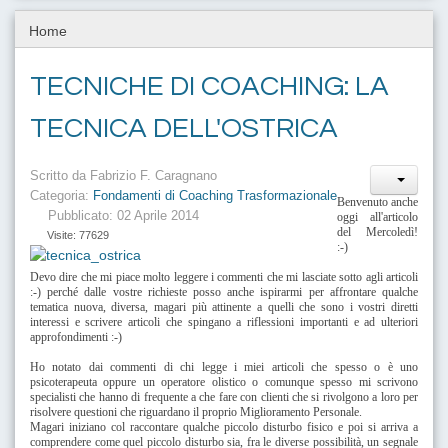
Home
TECNICHE DI COACHING: LA
TECNICA DELL'OSTRICA
Scritto da
Fabrizio F. Caragnano
Categoria:
Fondamenti di Coaching Trasformazionale
Benvenuto anche
Pubblicato: 02 Aprile 2014
oggi all'articolo
del Mercoledì!
Visite: 77629
:-)
Devo dire che mi piace molto leggere i commenti che mi lasciate sotto agli articoli
:-) perché dalle vostre richieste posso anche ispirarmi per affrontare qualche
tematica nuova, diversa, magari più attinente a quelli che sono i vostri diretti
interessi e scrivere articoli che spingano a riflessioni importanti e ad ulteriori
approfondimenti :-)
Ho notato dai commenti di chi legge i miei articoli che spesso o è uno
psicoterapeuta oppure un operatore olistico o comunque spesso mi scrivono
specialisti che hanno di frequente a che fare con clienti che si rivolgono a loro per
risolvere questioni che riguardano il proprio Miglioramento Personale.
Magari iniziano col raccontare qualche piccolo disturbo fisico e poi si arriva a
comprendere come quel piccolo disturbo sia, fra le diverse possibilità, un segnale