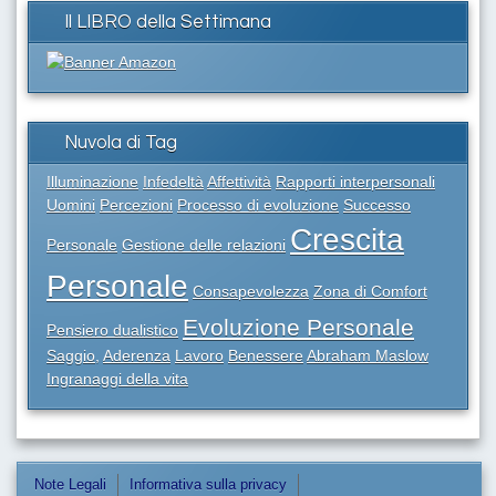
Il LIBRO della Settimana
Nuvola di Tag
Illuminazione
Infedeltà
Affettività
Rapporti interpersonali
Uomini
Percezioni
Processo di evoluzione
Successo
Crescita
Personale
Gestione delle relazioni
Personale
Consapevolezza
Zona di Comfort
Evoluzione Personale
Pensiero dualistico
Saggio,
Aderenza
Lavoro
Benessere
Abraham Maslow
Ingranaggi della vita
Note Legali
Informativa sulla privacy