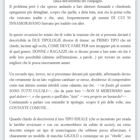
causa dell'infedeltà del compagno.
Il problema però è che spesso andando a fare ulteriori domande e chiedendo
spiegazioni più dettagliate, scopro che quella, a dirla tutta, non era la prima volta
che venivano tradite e che, anzi, frequentemente gli uomini DI CUI SI
INNAMORAVANO finivano per tradirle con altre.
In queste occasioni ho notato che di solito la reazione che mi si presenta davanti è
descrivibile in DUE TIPOLOGIE diverse di donne: un PRIMO TIPO che mi
chiede, lacrime agli occhi, COME DEVE FARE PER non incappare più in uomini
di quel genere, DONNE e RAGAZZE che si dicono pronte a fare tutto ciò che è
nelle loro possibilità (almeno nell'intenzione...a parole...) per trovare un uomo
migliore che le possa sinceramente amare.
Un secondo tipo, invece, mi si presentano davanti più spavalde, affermando decise
che certamente da un lato vogliono cambiare se stesse, desiderose di comprendere
come mai attirino uomini infedeli come calamite, ma che: <<
in fondo gli uomini
SONO TUTTI UGUALI
>>, che da parte loro <<
NON SI MERITAVANO tutto
quel dolore
>>, e che questo o quell'altro "tizio" <<
era proprio un bastardo!
>>.
Continuando a parlare con entrambe le tipologie, scopro il più delle volte, una
COSTANTE COMUNE...
Quando chiedo di descrivermi il loro TIPO IDEALE (che se incontrato per strada
le farebbe avvicinare e con cui accetterebbero da subito di uscire), mi viene
descritto sempre un tipo di uomo/ragazzo che sebbene possa affascinare, è
chiaramente un modello di maschio GIGOLÒ o comunque un po' "ribelle", uno