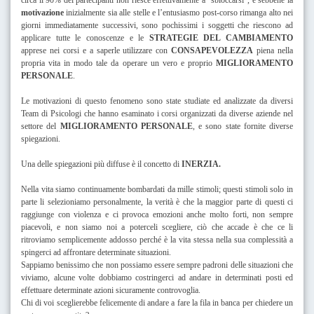
motivazione
inizialmente sia alle stelle e l’entusiasmo post-corso rimanga alto nei
giorni immediatamente successivi, sono pochissimi i soggetti che riescono ad
applicare tutte le conoscenze e le
STRATEGIE DEL CAMBIAMENTO
apprese nei corsi e a saperle utilizzare con
CONSAPEVOLEZZA
piena nella
propria vita in modo tale da operare un vero e proprio
MIGLIORAMENTO
PERSONALE
.
Le motivazioni di questo fenomeno sono state studiate ed analizzate da diversi
Team di Psicologi che hanno esaminato i corsi organizzati da diverse aziende nel
settore del
MIGLIORAMENTO PERSONALE
, e sono state fornite diverse
spiegazioni.
Una delle spiegazioni più diffuse è il concetto di
INERZIA.
Nella vita siamo continuamente bombardati da mille stimoli; questi stimoli solo in
parte li selezioniamo personalmente, la verità è che la maggior parte di questi ci
raggiunge con violenza e ci provoca emozioni anche molto forti, non sempre
piacevoli, e non siamo noi a poterceli scegliere, ciò che accade è che ce li
ritroviamo semplicemente addosso perché è la vita stessa nella sua complessità a
spingerci ad affrontare determinate situazioni.
Sappiamo benissimo che non possiamo essere sempre padroni delle situazioni che
viviamo, alcune volte dobbiamo costringerci ad andare in determinati posti ed
effettuare determinate azioni sicuramente controvoglia.
Chi di voi sceglierebbe felicemente di andare a fare la fila in banca per chiedere un