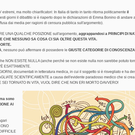
tremi, ma molto chiarificatori: In Italia di tanto in tanto ritorna politicamente
il
esti giorni il dibattito si è riaperto dopo le dichiarazioni di Emma Bonino di andare a
iffusa dai media per ragioni di censura pubblica sull'argomento).
SUMERE UNA QUALCHE POSIZIONE sull'argomento,
aggrappandosi a PRINCIPI DI N
NTE CHE NESSUNO SA COSA CI SIA OLTRE QUESTA VITA.
MORTE.
A
, nessuno può affermare di possedere le
GIUSTE CATEGORIE DI CONOSCENZA
re che NON ESISTE NULLA (anche perché se non esiste nulla non sarebbe potuto torn
'È ESATTAMENTE.
documentati in letteratura medica, in cui il soggetto si è risvegliato e ha desc
ATE SCIENTIFICAMENTE a causa dell'evidente paradosso medico che si crea:
 SEI TORNATO IN VITA, VUOL DIRE CHE NON ERI MORTO DAVVERO!
ema sono
IONE AI
agari
SCONO
 DIFFICILE