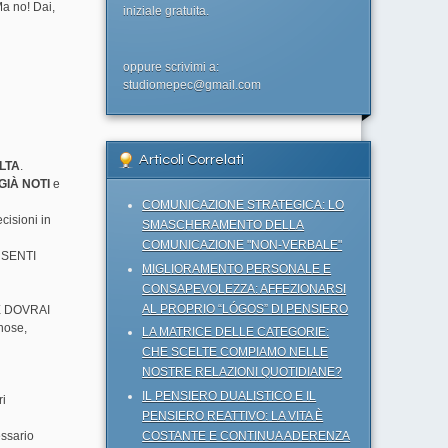
Ma no! Dai,
iniziale gratuita.
oppure scrivimi a:
studiomepec@gmail.com
Articoli Correlati
ELTA
.
GIÀ NOTI
e
COMUNICAZIONE STRATEGICA: LO
cisioni in
SMASCHERAMENTO DELLA
COMUNICAZIONE "NON-VERBALE"
I SENTI
MIGLIORAMENTO PERSONALE E
CONSAPEVOLEZZA: AFFEZIONARSI
AL PROPRIO “LÓGOS” DI PENSIERO
E DOVRAI
nose,
LA MATRICE DELLE CATEGORIE:
CHE SCELTE COMPIAMO NELLE
NOSTRE RELAZIONI QUOTIDIANE?
IL PENSIERO DUALISTICO E IL
ri
PENSIERO REATTIVO: LA VITA È
COSTANTE E CONTINUA ADERENZA
essario