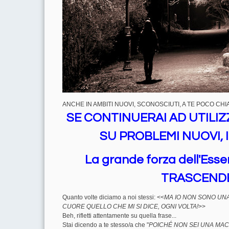
ANCHE IN AMBITI NUOVI, SCONOSCIUTI, A TE POCO CHIA
SE CONTINUERAI AD UTILIZ
SU PROBLEMI NUOVI, I
La grande forza dell'Esse
TRASCENDE
Quanto volte diciamo a noi stessi: <<
MA IO NON SONO UNA
CUORE QUELLO CHE MI SI DICE, OGNI VOLTA!
>>
Beh, rifletti attentamente su quella frase...
Stai dicendo a te stesso/a che "
POICHÉ NON SEI UNA MAC