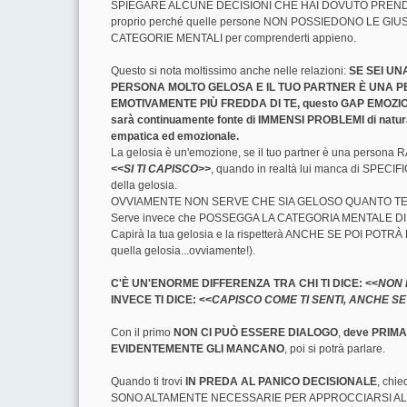
SPIEGARE ALCUNE DECISIONI CHE HAI DOVUTO PREN
proprio perché quelle persone NON POSSIEDONO LE GIU
CATEGORIE MENTALI per comprenderti appieno.
Questo si nota moltissimo anche nelle relazioni:
SE SEI UN
PERSONA MOLTO GELOSA E IL TUO PARTNER È UNA 
EMOTIVAMENTE PIÙ FREDDA DI TE, questo GAP EMOZ
sarà continuamente fonte di IMMENSI PROBLEMI di natur
empatica ed emozionale.
La gelosia è un'emozione, se il tuo partner è una persona 
<<SI TI CAPISCO>>
, quando in realtà lui manca di SPEC
della gelosia.
OVVIAMENTE NON SERVE CHE SIA GELOSO QUANTO TE
Serve invece che POSSEGGA LA CATEGORIA MENTALE D
Capirà la tua gelosia e la rispetterà ANCHE SE POI POTRÀ 
quella gelosia...ovviamente!).
C'È UN'ENORME DIFFERENZA TRA CHI TI DICE: <<
NON 
INVECE TI DICE: <<
CAPISCO COME TI SENTI, ANCHE SE
Con il primo
NON CI PUÒ ESSERE DIALOGO
,
deve PRIM
EVIDENTEMENTE GLI MANCANO
, poi si potrà parlare.
Quando ti trovi
IN PREDA AL PANICO DECISIONALE
, chi
SONO ALTAMENTE NECESSARIE PER APPROCCIARSI A