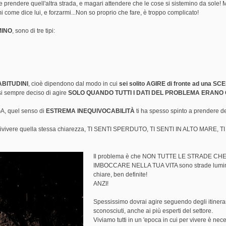
prendere quell'altra strada, e magari attendere che le cose si sistemino da sole! 
come dice lui, e forzarmi...Non so proprio che fare, è troppo complicato!
MINO
, sono di tre tipi:
 ABITUDINI
, cioè dipendono dal modo in cui
sei solito AGIRE di fronte ad una SC
i sempre deciso di agire
SOLO QUANDO TUTTI I DATI DEL PROBLEMA ERANO 
A, quel senso di
ESTREMA INEQUIVOCABILITÀ
ti ha spesso spinto a prendere de
e e rivivere quella stessa chiarezza, TI SENTI SPERDUTO, TI SENTI IN ALTO MARE, T
Il problema è che NON TUTTE LE STRADE CH
IMBOCCARE NELLA TUA VITA sono strade lumi
chiare, ben definite!
ANZI!
Spessissimo dovrai agire seguendo degli itinera
sconosciuti, anche ai più esperti del settore.
Viviamo tutti in un 'epoca in cui per vivere è nec