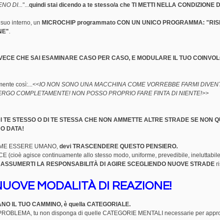
NO DI...
"...
quindi stai dicendo a te stesso/a che TI METTI NELLA CONDIZIONE 
l suo interno, un
MICROCHIP programmato CON UN UNICO PROGRAMMA: "RI
NE"
.
I INVECE CHE SAI ESAMINARE CASO PER CASO, E MODULARE IL TUO COINVO
nte così:...
<<IO NON SONO UNA MACCHINA COME VORREBBE FARMI DIVEN
MERGO COMPLETAMENTE! NON POSSO PROPRIO FARE FINTA DI NIENTE!>>
DI TE STESSO O DI TE STESSA CHE NON AMMETTE ALTRE STRADE SE NON 
O DATA!
/a COME ESSERE UMANO,
devi TRASCENDERE QUESTO PENSIERO.
cioè agisce continuamente allo stesso modo, uniforme, prevedibile, ineluttabile
ad ASSUMERTI LA RESPONSABILITÀ DI AGIRE SCEGLIENDO NUOVE STRADE
ri
UOVE MODALITÀ DI REAZIONE!
CANO IL TUO CAMMINO, è quella CATEGORIALE.
BLEMA, tu non disponga di quelle CATEGORIE MENTALI necessarie per approc