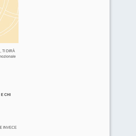
, TI DIRÀ
mozionale
, E CHI
HE INVECE