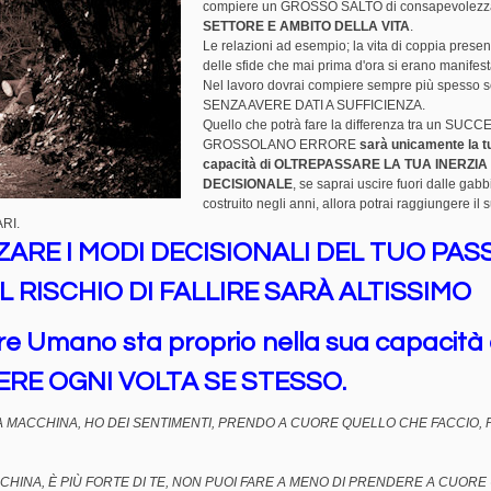
compiere un GROSSO SALTO di consapevolezza
SETTORE E AMBITO DELLA VITA
.
Le relazioni ad esempio; la vita di coppia presen
delle sfide che mai prima d'ora si erano manifest
Nel lavoro dovrai compiere sempre più spesso s
SENZA AVERE DATI A SUFFICIENZA.
Quello che potrà fare la differenza tra un SUC
GROSSOLANO ERRORE
sarà unicamente la t
capacità di OLTREPASSARE LA TUA INERZIA
DECISIONALE
, se saprai uscire fuori dalle gabbi
costruito negli anni, allora potrai raggiungere il
RI.
ZARE I MODI DECISIONALI DEL TUO PA
L RISCHIO DI FALLIRE SARÀ ALTISSIMO
re Umano sta proprio nella sua capacità 
RE OGNI VOLTA SE STESSO.
 MACCHINA, HO DEI SENTIMENTI, PRENDO A CUORE QUELLO CHE FACCIO,
CHINA, È PIÙ FORTE DI TE, NON PUOI FARE A MENO DI PRENDERE A CUORE