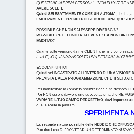
QUESTIONE IN PRIMA PERSONA
"..."
NON PUOI FARE A ME
AVERE SCELTE!
Quindi SEI ESATTAMENTE COME UN AUTOMA
, che ha, a
EMOTIVAMENTE PRENDENDO A CUORE UNA QUESTIO
POSSIBILE CHE NON SAI ESSERE DIVERSO/A?
POSSIBILE CHE TI LIMITI A TAL PUNTO DA NON DIRT
EMOTIVO?
Quante volte vengono da me CLIENTI che mi dicono esattame
LUI/LEI, IO QUANDO ASCOLTO UNA PERSONA MI CI IM
ECCO! APPUNTO!
Quindi sei
INCASTRATO ALL'INTERNO DI UNA VISIONE 
PREVISTA DALLA PROGRAMMAZIONE CHE TI SEI DATO 
Per manifestare la completa realizzazione di te stesso
Per NON essere davvero uno sciocco automa che RE-AGISCE (
VARIARE IL TUO CAMPO PERCETTIVO
,
devi imparare 
quelle scelte in passato.
SPERIMENTA N
La seconda natura possibile delle NEBBIE CHE OFFUS
Può darsi che DI FRONTE AD UN DETERMINATO NUOVO PRO