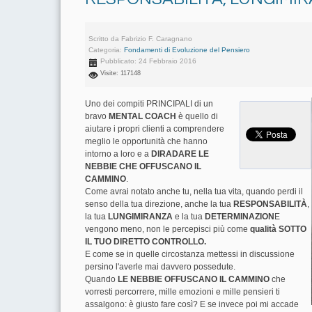
Scritto da
Fabrizio F. Caragnano
Categoria:
Fondamenti di Evoluzione del Pensiero
Pubblicato: 24 Febbraio 2016
Visite: 117148
Uno dei compiti PRINCIPALI di un
bravo
MENTAL COACH
è quello di
aiutare i propri clienti a comprendere
meglio le opportunità che hanno
intorno a loro e a
DIRADARE LE
NEBBIE CHE OFFUSCANO IL
CAMMINO
.
Come avrai notato anche tu, nella tua vita, quando perdi il
senso della tua direzione, anche la tua
RESPONSABILITÀ
,
la tua
LUNGIMIRANZA
e la tua
DETERMINAZION
E
vengono meno, non le percepisci più come
qualità SOTTO
IL TUO DIRETTO CONTROLLO.
E come se in quelle circostanza mettessi in discussione
persino l'averle mai davvero possedute.
Quando
LE NEBBIE OFFUSCANO IL CAMMINO
che
vorresti percorrere, mille emozioni e mille pensieri ti
assalgono: è giusto fare così? E se invece poi mi accade