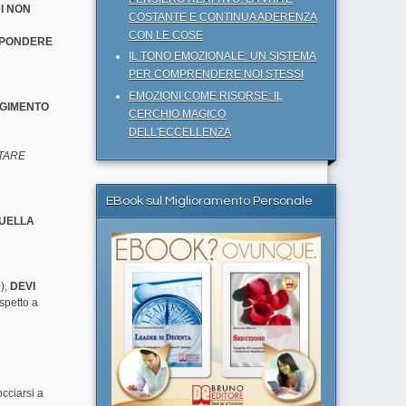
DI NON
COSTANTE E CONTINUA ADERENZA
CON LE COSE
SPONDERE
IL TONO EMOZIONALE: UN SISTEMA
PER COMPRENDERE NOI STESSI
EMOZIONI COME RISORSE: IL
LGIMENTO
CERCHIO MAGICO
DELL'ECCELLENZA
TARE
EBook sul Miglioramento Personale
QUELLA
),
DEVI
spetto a
ciarsi a