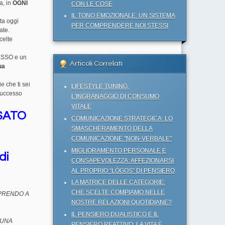
, in
OGNI
CON LE COSE
IL TONO EMOZIONALE: UN SISTEMA
ta oggi
PER COMPRENDERE NOI STESSI
ate.
celte
CESSO e un
Articoli Correlati
ua
e che ti sei
LIFESTYLE TUNING:
 successo
L'INGRANAGGIO DI CONSUMO
VITALE
SSATO
COMUNICAZIONE STRATEGICA: LO
SMASCHERAMENTO DELLA
COMUNICAZIONE "NON-VERBALE"
MIGLIORAMENTO PERSONALE E
di
CONSAPEVOLEZZA: AFFEZIONARSI
AL PROPRIO “LÓGOS” DI PENSIERO
LA MATRICE DELLE CATEGORIE:
CHE SCELTE COMPIAMO NELLE
 PRENDO A
NOSTRE RELAZIONI QUOTIDIANE?
IL PENSIERO DUALISTICO E IL
 UNA
PENSIERO REATTIVO: LA VITA È