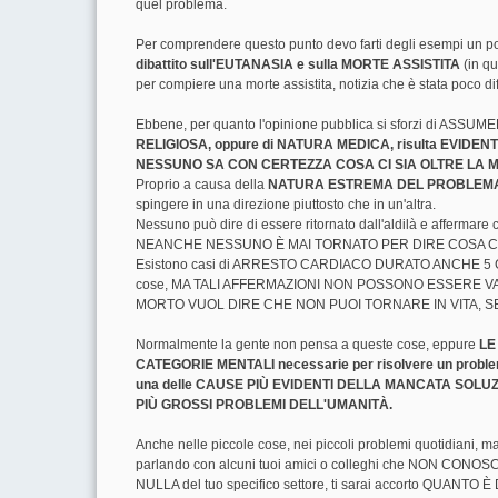
quel problema.
Per comprendere questo punto devo farti degli esempi un po' es
dibattito sull'EUTANASIA e sulla MORTE ASSISTITA
(in qu
per compiere una morte assistita, notizia che è stata poco d
Ebbene, per quanto l'opinione pubblica si sforzi di AS
RELIGIOSA, oppure di NATURA MEDICA, risulta EVIDE
NESSUNO SA CON CERTEZZA COSA CI SIA OLTRE LA 
Proprio a causa della
NATURA ESTREMA DEL PROBLEM
spingere in una direzione piuttosto che in un'altra.
Nessuno può dire di essere ritornato dall'aldilà e afferma
NEANCHE NESSUNO È MAI TORNATO PER DIRE COSA C
Esistono casi di ARRESTO CARDIACO DURATO ANCHE 5 GIORNI, 
cose, MA TALI AFFERMAZIONI NON POSSONO ESSERE VAGLI
MORTO VUOL DIRE CHE NON PUOI TORNARE IN VITA, SE
Normalmente la gente non pensa a queste cose, eppure
LE
CATEGORIE MENTALI necessarie per risolvere un probl
una delle CAUSE PIÙ EVIDENTI DELLA MANCATA SOLUZ
PIÙ GROSSI PROBLEMI DELL'UMANITÀ.
Anche nelle piccole cose, nei piccoli problemi quotidiani, m
parlando con alcuni tuoi amici o colleghi che NON CONO
NULLA del tuo specifico settore, ti sarai accorto QUANTO È