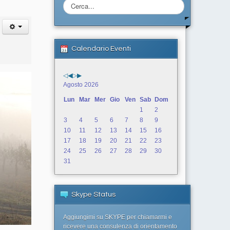
Cerca...
Calendario Eventi
Agosto 2026
Lun
Mar
Mer
Gio
Ven
Sab
Dom
1
2
3
4
5
6
7
8
9
10
11
12
13
14
15
16
17
18
19
20
21
22
23
24
25
26
27
28
29
30
31
Skype Status
Aggiungimi su SKYPE per chiamarmi e
ricevere una consulenza di orientamento