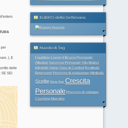
ll'estero
Il LIBRO della Settimana
ATURA
per
Nuvola di Tag
are..), E
Equilibrio
Lavoro
Efficacia Personale
Attuatori
Successo Personale
Vita
Matrici
ritto delle
Infedeltà
Valori
Zona di Comfort
Reattività
 SE SEI
Benessere
Processo di evoluzione
Affettività
Crescita
Scelte
New Age
Personale
Processo di sviluppo
Coaching
Maestria