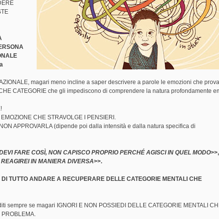
DERE
STE
A
PERSONA
IONALE
a
RAZIONALE, magari meno incline a saper descrivere a parole le emozioni che prova
IFICHE CATEGORIE che gli impediscono di comprendere la natura profondamente e
!
I EMOZIONE CHE STRAVOLGE I PENSIERI.
NON APPROVARLA (dipende poi dalla intensità e dalla natura specifica di
DEVI FARE COSÌ, NON CAPISCO PROPRIO PERCHÉ AGISCI IN QUEL MODO
>>
 REAGIREI IN MANIERA DIVERSA
>>.
A DI TUTTO ANDARE A RECUPERARE DELLE CATEGORIE MENTALI CHE
editi sempre se magari IGNORI E NON POSSIEDI DELLE CATEGORIE MENTALI C
L PROBLEMA.