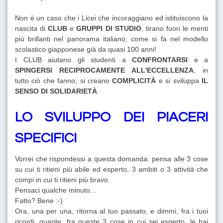
Non è un caso che i Licei che incoraggiano ed istituiscono la
nascita di
CLUB
e
GRUPPI DI STUDIO
, tirano fuori le menti
più brillanti nel panorama italiano, come si fa nel modello
scolastico giapponese già da quasi 100 anni!
I CLUB aiutano gli studenti a
CONFRONTARSI
e a
SPINGERSI RECIPROCAMENTE ALL'ECCELLENZA
, in
tutto ciò che fanno; si creano
COMPLICITÀ
e si sviluppa
IL
SENSO DI SOLIDARIETÀ
.
LO SVILUPPO DEI PIACERI
SPECIFICI
Vorrei che rispondessi a questa domanda: pensa alle 3 cose
su cui ti ritieni più abile ed esperto, 3 ambiti o 3 attività che
compi in cui ti ritieni più bravo.
Pensaci qualche minuto...
Fatto? Bene :-)
Ora, una per una, ritorna al tuo passato, e dimmi, fra i tuoi
ricordi, quante, fra queste 3 cose in cui sei esperto, le hai