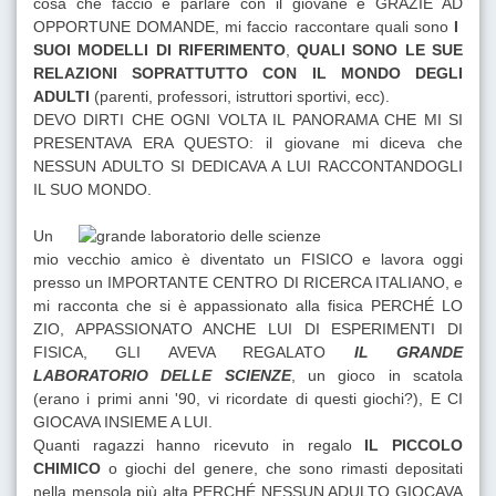
cosa che faccio è parlare con il giovane e GRAZIE AD
OPPORTUNE DOMANDE, mi faccio raccontare quali sono
I
SUOI MODELLI DI RIFERIMENTO
,
QUALI SONO LE SUE
RELAZIONI SOPRATTUTTO CON IL MONDO DEGLI
ADULTI
(parenti, professori, istruttori sportivi, ecc).
DEVO DIRTI CHE OGNI VOLTA IL PANORAMA CHE MI SI
PRESENTAVA ERA QUESTO: il giovane mi diceva che
NESSUN ADULTO SI DEDICAVA A LUI RACCONTANDOGLI
IL SUO MONDO.
Un
mio vecchio amico è diventato un FISICO e lavora oggi
presso un IMPORTANTE CENTRO DI RICERCA ITALIANO, e
mi racconta che si è appassionato alla fisica PERCHÉ LO
ZIO, APPASSIONATO ANCHE LUI DI ESPERIMENTI DI
FISICA, GLI AVEVA REGALATO
IL GRANDE
LABORATORIO DELLE SCIENZE
, un gioco in scatola
(erano i primi anni '90, vi ricordate di questi giochi?), E CI
GIOCAVA INSIEME A LUI.
Quanti ragazzi hanno ricevuto in regalo
IL PICCOLO
CHIMICO
o giochi del genere, che sono rimasti depositati
nella mensola più alta PERCHÉ NESSUN ADULTO GIOCAVA