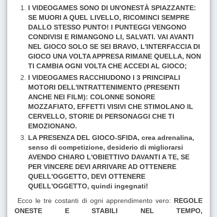
I VIDEOGAMES SONO DI UN'ONESTÀ SPIAZZANTE:
SE MUORI A QUEL LIVELLO, RICOMINCI SEMPRE
DALLO STESSO PUNTO! I PUNTEGGI VENGONO
CONDIVISI E RIMANGONO LI, SALVATI. VAI AVANTI
NEL GIOCO SOLO SE SEI BRAVO, L'INTERFACCIA DI
GIOCO UNA VOLTA APPRESA RIMANE QUELLA, NON
TI CAMBIA OGNI VOLTA CHE ACCEDI AL GIOCO;
I VIDEOGAMES RACCHIUDONO I 3 PRINCIPALI
MOTORI DELL'INTRATTENIMENTO (PRESENTI
ANCHE NEI FILM): COLONNE SONORE
MOZZAFIATO, EFFETTI VISIVI CHE STIMOLANO IL
CERVELLO, STORIE DI PERSONAGGI CHE TI
EMOZIONANO.
LA PRESENZA DEL GIOCO-SFIDA, crea adrenalina,
senso di competizione, desiderio di migliorarsi
AVENDO CHIARO L'OBIETTIVO DAVANTI A TE, SE
PER VINCERE DEVI ARRIVARE AD OTTENERE
QUELL'OGGETTO, DEVI OTTENERE
QUELL'OGGETTO, quindi ingegnati!
Ecco le tre costanti di ogni apprendimento vero:
REGOLE
ONESTE E STABILI NEL TEMPO,