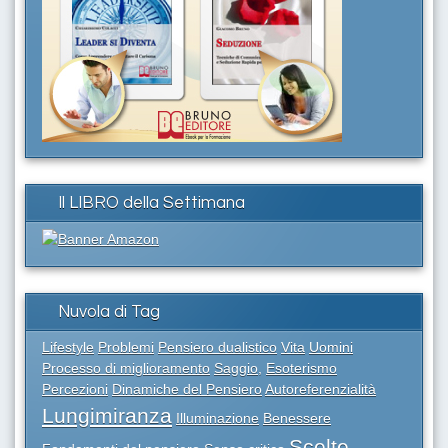
Il LIBRO della Settimana
Nuvola di Tag
Lifestyle
Problemi
Pensiero dualistico
Vita
Uomini
Processo di miglioramento
Saggio,
Esoterismo
Percezioni
Dinamiche del Pensiero
Autoreferenzialità
Lungimiranza
Illuminazione
Benessere
Scelte