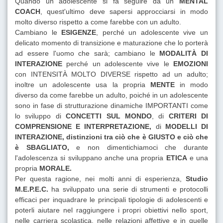
Quando un adolescente si fa seguire da un
MENTAL
COACH
, quest'ultimo deve sapersi approcciarsi in modo
molto diverso rispetto a come farebbe con un adulto.
Cambiano le
ESIGENZE
, perché un adolescente vive un
delicato momento di transizione e maturazione che lo porterà
ad essere l'uomo che sarà; cambiano le
MODALITÀ DI
INTERAZIONE
perché un adolescente vive le
EMOZIONI
con INTENSITÀ MOLTO DIVERSE rispetto ad un adulto;
inoltre un adolescente usa la propria
MENTE
in modo
diverso da come farebbe un adulto, poiché in un adolescente
sono in fase di strutturazione dinamiche IMPORTANTI come
lo sviluppo di
CONCETTI SUL MONDO
, di
CRITERI DI
COMPRENSIONE E INTERPRETAZIONE,
di
MODELLI DI
INTERAZIONE, distinzioni tra ciò che è GIUSTO e ciò che
è SBAGLIATO,
e non dimentichiamoci che durante
l'adolescenza si sviluppano anche una propria
ETICA
e una
propria
MORALE.
Per questa ragione, nei molti anni di esperienza,
Studio
M.E.P.E.C.
ha sviluppato una serie di strumenti e protocolli
efficaci per inquadrare le principali tipologie di adolescenti e
poterli aiutare nel raggiungere i propri obiettivi nello sport,
nelle carriera scolastica, nelle relazioni affettive e in quelle