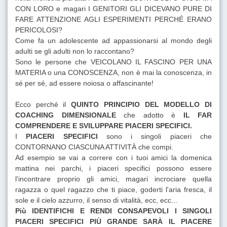
CON LORO e magari I GENITORI GLI DICEVANO PURE DI
FARE ATTENZIONE AGLI ESPERIMENTI PERCHÉ ERANO
PERICOLOSI?
Come fa un adolescente ad appassionarsi al mondo degli
adulti se gli adulti non lo raccontano?
Sono le persone che VEICOLANO IL FASCINO PER UNA
MATERIA o una CONOSCENZA, non è mai la conoscenza, in
sé per sé, ad essere noiosa o affascinante!
Ecco perché il
QUINTO PRINCIPIO DEL MODELLO DI
COACHING DIMENSIONALE
che adotto è
IL FAR
COMPRENDERE E SVILUPPARE PIACERI SPECIFICI.
I
PIACERI SPECIFICI
sono i singoli piaceri che
CONTORNANO CIASCUNA ATTIVITÀ che compi.
Ad esempio se vai a correre con i tuoi amici la domenica
mattina nei parchi, i piaceri specifici possono essere
l'incontrare proprio gli amici, magari incrociare quella
ragazza o quel ragazzo che ti piace, goderti l'aria fresca, il
sole e il cielo azzurro, il senso di vitalità, ecc, ecc...
Più IDENTIFICHI E RENDI CONSAPEVOLI I SINGOLI
PIACERI SPECIFICI PIÙ GRANDE SARÀ IL PIACERE