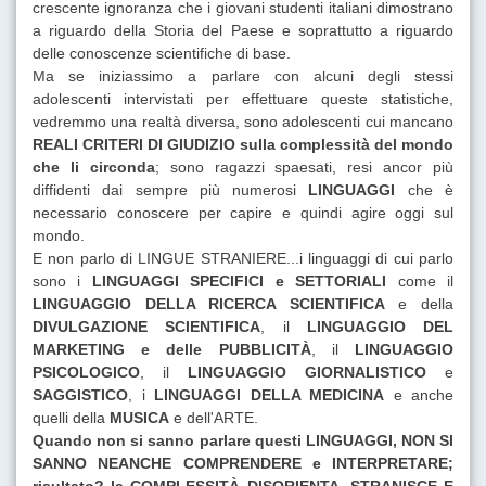
crescente ignoranza che i giovani studenti italiani dimostrano
a riguardo della Storia del Paese e soprattutto a riguardo
delle conoscenze scientifiche di base.
Ma se iniziassimo a parlare con alcuni degli stessi
adolescenti intervistati per effettuare queste statistiche,
vedremmo una realtà diversa, sono adolescenti cui mancano
REALI CRITERI DI GIUDIZIO sulla complessità del mondo
che li circonda
; sono ragazzi spaesati, resi ancor più
diffidenti dai sempre più numerosi
LINGUAGGI
che è
necessario conoscere per capire e quindi agire oggi sul
mondo.
E non parlo di LINGUE STRANIERE...i linguaggi di cui parlo
sono i
LINGUAGGI SPECIFICI e SETTORIALI
come il
LINGUAGGIO DELLA RICERCA SCIENTIFICA
e della
DIVULGAZIONE SCIENTIFICA
, il
LINGUAGGIO DEL
MARKETING e delle PUBBLICITÀ
, il
LINGUAGGIO
PSICOLOGICO
, il
LINGUAGGIO GIORNALISTICO
e
SAGGISTICO
, i
LINGUAGGI DELLA MEDICINA
e anche
quelli della
MUSICA
e dell'ARTE.
Quando non si sanno parlare questi LINGUAGGI, NON SI
SANNO NEANCHE COMPRENDERE e INTERPRETARE;
risultato?
la COMPLESSITÀ DISORIENTA, STRANISCE E