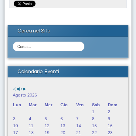
Cerca nel Sito
C
e
r
c
a
Calendario Eventi
.
.
.
Agosto 2026
Lun
Mar
Mer
Gio
Ven
Sab
Dom
1
2
3
4
5
6
7
8
9
10
11
12
13
14
15
16
17
18
19
20
21
22
23