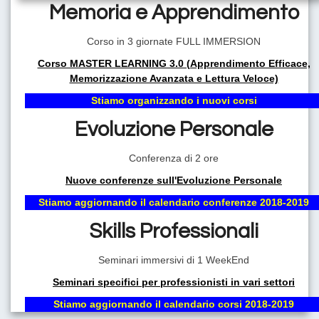
Memoria e Apprendimento
Corso in 3 giornate FULL IMMERSION
VIVI LA VITA CHE DESIDERI!
Corso MASTER LEARNING 3.0 (Apprendimento Efficace,
AVERE UN COACH PROFESSIONISTA AL TUO FIANCO
Memorizzazione Avanzata e Lettura Veloce)
SIGNIFICA AVERE LA CERTEZZA DI POTER RAGGIUNGERE
TUTTI GLI OBIETTIVI DELLA TUA VITA.
Stiamo organizzando i nuovi corsi
Evoluzione Personale
Conferenza di 2 ore
Nuove conferenze sull'Evoluzione Personale
Stiamo aggiornando il calendario conferenze 2018-2019
Skills Professionali
Seminari immersivi di 1 WeekEnd
Il Coaching: la migliore metodologia di Evoluzione Personale
del nuovo millennio
Seminari specifici per professionisti in vari settori
Stiamo aggiornando il calendario corsi 2018-2019