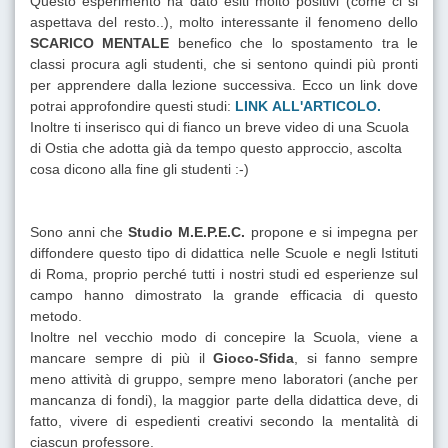
Questo esperimento ha dato esiti molto positivi (come ci si
aspettava del resto..), molto interessante il fenomeno dello
SCARICO MENTALE
benefico che lo spostamento tra le
classi procura agli studenti, che si sentono quindi più pronti
per apprendere dalla lezione successiva. Ecco un link dove
potrai approfondire questi studi:
LINK
ALL'ARTICOLO.
Inoltre ti inserisco qui di fianco un breve video di una Scuola
di Ostia che adotta già da tempo questo approccio, ascolta
cosa dicono alla fine gli studenti :-)
Sono anni che
Studio M.E.P.E.C.
propone e si impegna per
diffondere questo tipo di didattica nelle Scuole e negli Istituti
di Roma, proprio perché tutti i nostri studi ed esperienze sul
campo hanno dimostrato la grande efficacia di questo
metodo.
Inoltre nel vecchio modo di concepire la Scuola, viene a
mancare sempre di più il
Gioco-Sfida
, si fanno sempre
meno attività di gruppo, sempre meno laboratori (anche per
mancanza di fondi), la maggior parte della didattica deve, di
fatto, vivere di espedienti creativi secondo la mentalità di
ciascun professore.