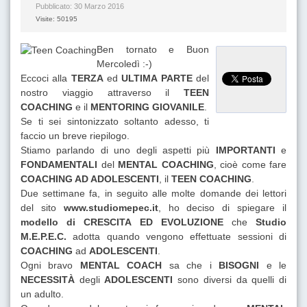
Pubblicato: 30 Marzo 2016
Visite: 50195
Ben tornato e Buon
Mercoledì :-)
Eccoci alla
TERZA
ed
ULTIMA PARTE
del
nostro viaggio attraverso il
TEEN
COACHING
e il
MENTORING GIOVANILE
.
Se ti sei sintonizzato soltanto adesso, ti
faccio un breve riepilogo.
Stiamo parlando di uno degli aspetti più
IMPORTANTI
e
FONDAMENTALI
del
MENTAL COACHING
, cioè come fare
COACHING AD ADOLESCENTI
, il
TEEN COACHING
.
Due settimane fa, in seguito alle molte domande dei lettori
del sito
www.studiomepec.it
, ho deciso di spiegare il
modello di CRESCITA ED EVOLUZIONE
che
Studio
M.E.P.E.C.
adotta quando vengono effettuate sessioni di
COACHING
ad
ADOLESCENTI
.
Ogni bravo
MENTAL COACH
sa che i
BISOGNI
e le
NECESSITÀ
degli
ADOLESCENTI
sono diversi da quelli di
un adulto.