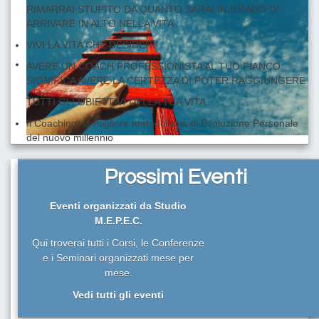
RIMARRAI STUPITO DA QUANTO SARAI IN GRADO DI
ARRIVARE IN ALTO NELLA VITA
VIVI LA VITA CHE DESIDERI!
AVERE UN COACH PROFESSIONISTA AL TUO FIANCO
SIGNIFICA AVERE LA CERTEZZA DI POTER RAGGIUNGERE
TUTTI GLI OBIETTIVI DELLA TUA VITA.
Il Coaching: la migliore metodologia di Evoluzione Personale
del nuovo millennio
I LIMITI SONO SOLO QUELLI DELLA TUA IMMAGINAZIONE!
VUOI DAVVERO RAGGIUNGERE I TUOI OBIETTIVI?
Prossimi Eventi
RIMARRAI STUPITO DA QUANTO SARAI IN GRADO DI
ARRIVARE IN ALTO NELLA VITA
Eventi organizzati da Studio
M.E.P.E.C.
Qui troverai tutti i Corsi, le Conferenze
e i Seminari organizzati mese per
mese.
Vedi tutti gli eventi