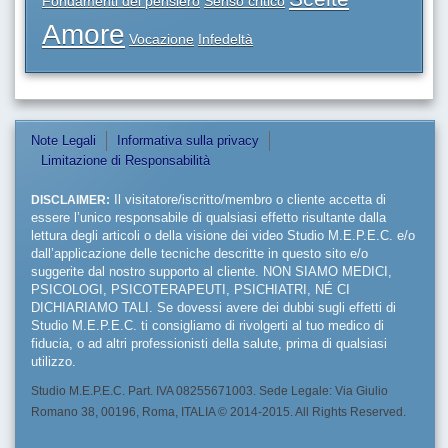
Fondamenti del pensiero
Senso critico
Amore
Vocazione
Infedeltà
Note Legali
Informativa sulla privacy
Limitazione di Responsabilità
DISCLAIMER:
Il visitatore/iscritto/membro o cliente accetta di
essere l’unico responsabile di qualsiasi effetto risultante dalla
lettura degli articoli o della visione dei video Studio M.E.P.E.C. e/o
dall’applicazione delle tecniche descritte in questo sito e/o
suggerite dal nostro supporto al cliente. NON SIAMO MEDICI,
PSICOLOGI, PSICOTERAPEUTI, PSICHIATRI, NÉ CI
DICHIARIAMO TALI. Se dovessi avere dei dubbi sugli effetti di
Studio M.E.P.E.C. ti consigliamo di rivolgerti al tuo medico di
fiducia, o ad altri professionisti della salute, prima di qualsiasi
utilizzo.
Studio M.E.P.E.C. Part. IVA 08255671003. Sede Legale: Via Giulio
Romano 38, 00196, Roma, ITALIA © 2014-2015. All Rights Reserved.