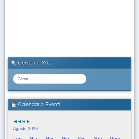
Cerca nel Sito
C
e
r
c
a
Calendario Eventi
.
.
.
Agosto 2026
Lun
Mar
Mer
Gio
Ven
Sab
Dom