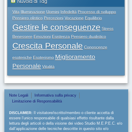
Nuvola di Tag
Vita
Illuminazione
Uomini
Infedeltà
Processo di sviluppo
Pensiero olistico
Percezioni
Vocazione
Equilibrio
Gestire le conseguenze
Stress
Benessere
Emozioni
Esistenza
Pensiero dualistico
Crescita Personale
Conoscenze
Miglioramento
esoteriche
Esoterismo
Personale
Vitalità
Note Legali
Informativa sulla privacy
Limitazione di Responsabilità
DISCLAIMER:
Il visitatore/iscritto/membro o cliente accetta di
essere l’unico responsabile di qualsiasi effetto risultante dalla
lettura degli articoli o della visione dei video Studio M.E.P.E.C. e/o
dall’applicazione delle tecniche descritte in questo sito e/o