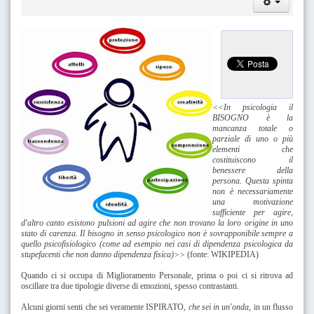
<<In psicologia il
BISOGNO è la
mancanza totale o
parziale di uno o più
elementi che
costituiscono il
benessere della
persona. Questa spinta
non è necessariamente
una motivazione
sufficiente per agire,
d'altro canto esistono pulsioni ad agire che non trovano la loro origine in uno
stato di carenza. Il bisogno in senso psicologico non è sovrapponibile sempre a
quello psicofisiologico (come ad esempio nei casi di dipendenza psicologica da
stupefacenti che non danno dipendenza fisica)>>
(fonte: WIKIPEDIA)
Quando ci si occupa di Miglioramento Personale, prima o poi ci si ritrova ad
oscillare tra due tipologie diverse di emozioni, spesso contrastanti.
Alcuni giorni senti che sei veramente ISPIRATO,
che sei in un'onda
, in un flusso