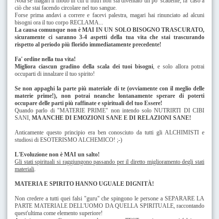
Nota se magari il modo in cui ti nutri non sia diventato un po' scadente, fa' caso a
ciò che stai facendo circolare nel tuo sangue.
Forse prima andavi a correre e facevi palestra, magari hai rinunciato ad alcuni
bisogni ora il tuo corpo RECLAMA...
La causa comunque non è MAI IN UN SOLO BISOGNO TRASCURATO,
sicuramente ci saranno 3-4 aspetti della tua vita che stai trascurando
rispetto al periodo più florido immediatamente precedente!
Fa' ordine nella tua vita!
Migliora ciascun gradino della scala dei tuoi bisogni
, e solo allora potrai
occuparti di innalzare il tuo spirito!
Se non appaghi la parte più materiale di te (ovviamente con il meglio delle
materie prime!), non potrai neanche lontanamente sperare di poterti
occupare delle parti più raffinate e spirituali del tuo Essere!
Quando parlo di "MATERIE PRIME" non intendo solo NUTRIRTI DI CIBI
SANI,
MA ANCHE DI EMOZIONI SANE E DI RELAZIONI SANE!
Anticamente questo principio era ben conosciuto da tutti gli ALCHIMISTI e
studiosi di ESOTERISMO ALCHEMICO! ;-)
L'Evoluzione non è MAI un salto!
Gli stati spirituali si raggiungono passando per il diretto miglioramento degli stati
materiali
.
MATERIA E SPIRITO HANNO UGUALE DIGNITÀ!
Non credere a tutti quei falsi "guru" che spingono le persone a SEPARARE LA
PARTE MATERIALE DELL'UOMO DA QUELLA SPIRITUALE, raccontando
quest'ultima come elemento superiore!