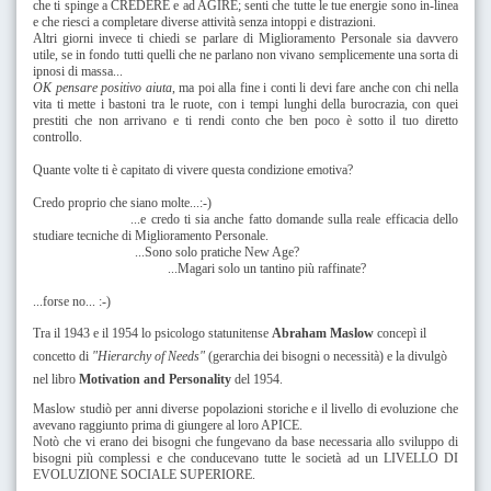
che ti spinge a CREDERE e ad AGIRE; senti che tutte le tue energie sono in-linea
e che riesci a completare diverse attività senza intoppi e distrazioni.
Altri giorni invece ti chiedi se parlare di Miglioramento Personale sia davvero
utile, se in fondo tutti quelli che ne parlano non vivano semplicemente una sorta di
ipnosi di massa...
OK pensare positivo aiuta
, ma poi alla fine i conti li devi fare anche con chi nella
vita ti mette i bastoni tra le ruote, con i tempi lunghi della burocrazia, con quei
prestiti che non arrivano e ti rendi conto che ben poco è sotto il tuo diretto
controllo.
Quante volte ti è capitato di vivere questa condizione emotiva?
Credo proprio che siano molte...:-)
...e credo ti sia anche fatto domande sulla reale efficacia dello
studiare tecniche di Miglioramento Personale.
...
Sono solo pratiche New Age?
...
Magari solo un tantino più raffinate?
...forse no... :-)
Tra il 1943 e il 1954 lo psicologo statunitense
Abraham Maslow
concepì il
concetto di
"Hierarchy of Needs"
(gerarchia dei bisogni o necessità) e la divulgò
nel libro
Motivation and Personality
del 1954.
Maslow studiò per anni diverse popolazioni storiche e il livello di evoluzione che
avevano raggiunto prima di giungere al loro APICE.
Notò che vi erano dei bisogni che fungevano da base necessaria allo sviluppo di
bisogni più complessi e che conducevano tutte le società ad un LIVELLO DI
EVOLUZIONE SOCIALE SUPERIORE.