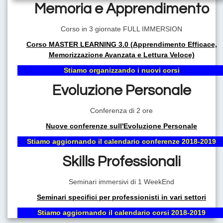
Memoria e Apprendimento
Corso in 3 giornate FULL IMMERSION
VIVI LA VITA CHE DESIDERI!
Corso MASTER LEARNING 3.0 (Apprendimento Efficace,
AVERE UN COACH PROFESSIONISTA AL TUO FIANCO
Memorizzazione Avanzata e Lettura Veloce)
SIGNIFICA AVERE LA CERTEZZA DI POTER RAGGIUNGERE
TUTTI GLI OBIETTIVI DELLA TUA VITA.
Stiamo organizzando i nuovi corsi
Evoluzione Personale
Conferenza di 2 ore
Nuove conferenze sull'Evoluzione Personale
Stiamo aggiornando il calendario conferenze 2018-2019
Skills Professionali
Seminari immersivi di 1 WeekEnd
Il Coaching: la migliore metodologia di Evoluzione Personale
del nuovo millennio
Seminari specifici per professionisti in vari settori
Stiamo aggiornando il calendario corsi 2018-2019