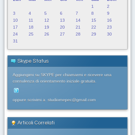
1
2
3
4
5
6
7
8
9
10
11
12
13
14
15
16
17
18
19
20
21
22
23
24
25
26
27
28
29
30
31
Skype Status
Aggiungimi su SKYPE per chiamarmi e ricevere una
consulenza di orientamento iniziale gratuita.
oppure scrivimi a: studiomepec@gmail.com
Articoli Correlati