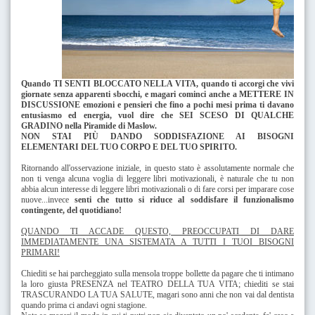
Quando TI SENTI BLOCCATO NELLA VITA, quando ti accorgi che vivi
giornate senza apparenti sbocchi, e magari cominci anche a METTERE IN
DISCUSSIONE emozioni e pensieri che fino a pochi mesi prima ti davano
entusiasmo ed energia, vuol dire che SEI SCESO DI QUALCHE
GRADINO nella Piramide di Maslow.
NON STAI
PIÙ
DANDO SODDISFAZIONE AI BISOGNI
ELEMENTARI DEL TUO CORPO E DEL TUO SPIRITO.
Ritornando all'osservazione iniziale, in questo stato è assolutamente normale che
non ti venga alcuna voglia di leggere libri motivazionali, è naturale che tu non
abbia alcun interesse di leggere libri motivazionali
o di fare corsi per imparare cose
nuove...invece
senti che tutto si riduce
al soddisfare il funzionalismo
contingente, del quotidiano!
QUANDO TI ACCADE QUESTO, PREOCCUPATI DI DARE
IMMEDIATAMENTE UNA SISTEMATA A TUTTI I TUOI BISOGNI
PRIMARI!
Chiediti se hai parcheggiato sulla mensola troppe bollette da pagare che ti intimano
la loro giusta PRESENZA nel TEATRO DELLA TUA VITA; chiediti se stai
TRASCURANDO LA TUA SALUTE, magari sono anni che non vai dal dentista
quando prima ci andavi ogni stagione.