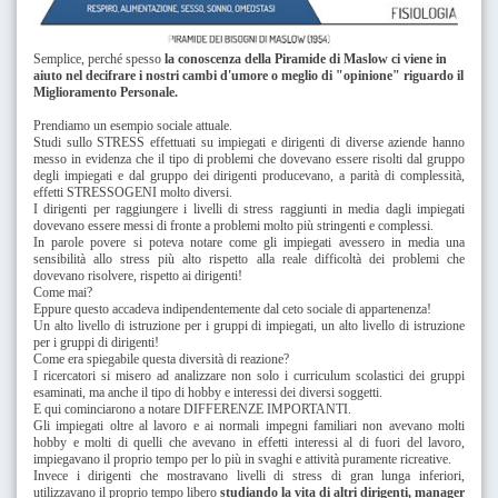
Semplice, perché spesso
la conoscenza della Piramide di Maslow ci viene in
aiuto nel decifrare i nostri cambi d'umore o meglio di "opinione" riguardo il
Miglioramento Personale.
Prendiamo un esempio sociale attuale.
Studi sullo STRESS effettuati su impiegati e dirigenti di diverse aziende hanno
messo in evidenza che il tipo di problemi che dovevano essere risolti dal gruppo
degli impiegati e dal gruppo dei dirigenti producevano, a parità di complessità,
effetti STRESSOGENI molto diversi.
I dirigenti per raggiungere i livelli di stress raggiunti in media dagli impiegati
dovevano essere messi di fronte a problemi molto più stringenti e complessi.
In parole povere si poteva notare come gli impiegati avessero in media una
sensibilità allo stress più alto rispetto alla reale difficoltà dei problemi che
dovevano risolvere, rispetto ai dirigenti!
Come mai?
Eppure questo accadeva indipendentemente dal ceto sociale di appartenenza!
Un alto livello di istruzione per i gruppi di impiegati,
un alto livello di istruzione
per
i gruppi di dirigenti!
Come era spiegabile questa diversità di reazione?
I ricercatori si misero ad analizzare non solo i curriculum scolastici dei gruppi
esaminati, ma anche il tipo di hobby e interessi dei diversi soggetti.
E qui cominciarono a notare DIFFERENZE IMPORTANTI.
Gli impiegati oltre al lavoro e ai normali impegni familiari non avevano molti
hobby e molti di quelli che avevano in effetti interessi al di fuori del lavoro,
impiegavano il proprio tempo per lo più in svaghi e attività puramente ricreative.
Invece i dirigenti che mostravano livelli di stress di gran lunga inferiori,
utilizzavano il proprio tempo libero
studiando la vita di altri dirigenti, manager