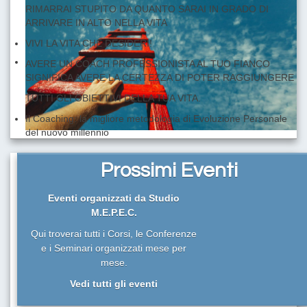
RIMARRAI STUPITO DA QUANTO SARAI IN GRADO DI
ARRIVARE IN ALTO NELLA VITA
VIVI LA VITA CHE DESIDERI!
AVERE UN COACH PROFESSIONISTA AL TUO FIANCO
SIGNIFICA AVERE LA CERTEZZA DI POTER RAGGIUNGERE
TUTTI GLI OBIETTIVI DELLA TUA VITA.
Il Coaching: la migliore metodologia di Evoluzione Personale
del nuovo millennio
I LIMITI SONO SOLO QUELLI DELLA TUA IMMAGINAZIONE!
VUOI DAVVERO RAGGIUNGERE I TUOI OBIETTIVI?
Prossimi Eventi
RIMARRAI STUPITO DA QUANTO SARAI IN GRADO DI
ARRIVARE IN ALTO NELLA VITA
Eventi organizzati da Studio
M.E.P.E.C.
Qui troverai tutti i Corsi, le Conferenze
e i Seminari organizzati mese per
mese.
Vedi tutti gli eventi