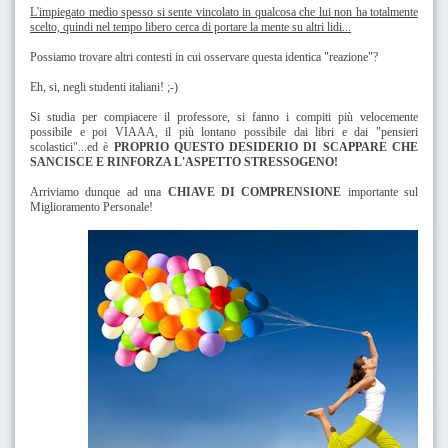
L'impiegato medio spesso si sente vincolato in qualcosa che lui non ha totalmente
scelto, quindi nel tempo libero cerca di portare la mente su altri lidi...
Possiamo trovare altri contesti in cui osservare questa identica "reazione"?
Eh, si, negli studenti italiani! ;-)
Si studia per compiacere il professore, si fanno i compiti più velocemente
possibile e poi VIAAA, il più lontano possibile dai libri e dai "pensieri
scolastici"...ed è
PROPRIO QUESTO DESIDERIO DI SCAPPARE CHE
SANCISCE E RINFORZA L'ASPETTO STRESSOGENO!
Arriviamo dunque ad una
CHIAVE DI COMPRENSIONE
importante sul
Miglioramento Personale!