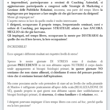
o imprenditori, partecipavano a sessioni di Coaching Aziendali, si
aggiornavano partecipando a congressi sulle Strategie di Marketing e
Gestione delle Pubbliche Relazioni
, insomma, una parte del tempo libero
la
impiegavano per imparare a fare meglio ciò che già facevano da dirigenti!
Mente g
li impiegati no!
L'aspetto messo in luce da quello studio è molto interessante.
I dirigenti, occupavano il proprio tempo, frequentando seminari, corsi e
sedute di Coaching, per imparare STRATEGIE adatte a fare ANCORA
MEGLIO ciò che già facevano.
Gli impiegati, nel tempo libero, occupavano la mente per DISTRARSI da
quello che era il loro lavoro, la loro occupazione!
INCREDIBILE!
Ecco spiegati i differenti risultati nei rispettivi livelli di stress!
Spesso le nostre giornate DI STRESS sono il risultato di
giornate
PRECEDENTI
in cui non abbiamo saputo NUTRIRE il corpo dando
totale appagamento ai bisogni fisiologici primari;
in queste giornate NO
sentiamo che non siamo allineati, ci chiediamo il senso del pensare positivo
visto che ci sentiamo lontani dall'ispirazione.
Ma come possiamo anche solo pretendere di stare ad un livello che nella piramide
di Maslow è raffigurato praticamente all'apice della scala (REALIZZAZIONE DI
S
É
), quando proprio in quei giorni non abbiamo saputo dare soddisfazione ai
bisogni fisiologici primari, di
sicurezza
, di
stima familiare
e di
relazione
, ecc.
I dirigenti potevano impiegare il loro tempo libero con corsi
ad hoc,
perché quella
era la loro passione!