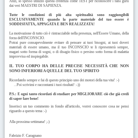
Anzi, io spesso utilizzo questa credenza come TEST per riconoscere i falsi guru
dai veri MAESTRI DI SAPIENZA.
Tutte le condizioni di più alta spiritualità sono raggiungibili
ESCLUSIVAMENTE quando la parte materiale del tuo essere è
SODDISFATTA, APPAGATA E BEN REALIZZATA!
La motivazione di tutto ciò è rintracciabile nella presenza, nell'Essere Umano, della
forza dell'INCONSCIO.
Potrai pure consapevolmente evitare di pensare ai tuoi bisogni, ai tuoi doveri
materiali di essere umano, ma il tuo INCONSCIO te li ripresenterà sempre,
magari sotto forma di sogni, o di disagio fisico o persino sotto forma di malattia
improvvisa ed inspiegabile.
IL TUO CORPO HA DELLE PRECISE
NECESSITÀ
CHE NON
SONO INFERIORI A QUELLE DEL TUO SPIRITO
Ricordatelo sempre e fai di questo principio uno dei motori della tua vita! :-)
...
Poi scrivimi e raccontami i tuoi risultati! :-))
P.S.: E ogni tanto ricordati di studiare per MIGLIORARE ciò che già credi
di saper fare bene!
Inserisci un tuo commento in fondo all'articolo, vorrei conoscere cosa ne pensi
riguardo a questo tema :-)
Alla prossima settimana! ;-)
Fabrizio F. Caragnano