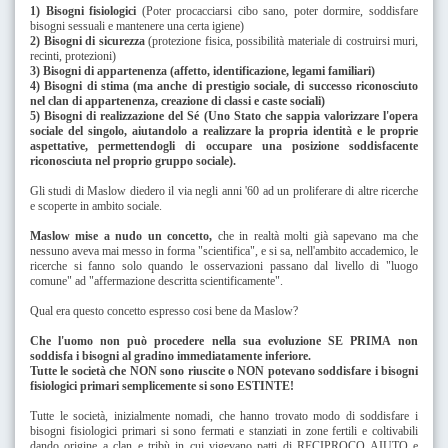
1) Bisogni fisiologici
(Poter procacciarsi cibo sano, poter dormire, soddisfare
bisogni sessuali e mantenere una certa igiene)
2) Bisogni di sicurezza
(protezione fisica, possibilità materiale di costruirsi muri,
recinti, protezioni)
3) Bisogni di appartenenza
(affetto, identificazione, legami familiari)
4) Bisogni di stima
(ma anche di prestigio sociale, di successo riconosciuto
nel clan di appartenenza, creazione di classi e caste sociali)
5) Bisogni di realizzazione del Sé
(Uno Stato che sappia valorizzare l'opera
sociale del singolo, aiutandolo a realizzare la propria identità e le proprie
aspettative, permettendogli di occupare una posizione soddisfacente
riconosciuta nel proprio gruppo sociale).
Gli studi di Maslow diedero il via negli anni '60 ad un proliferare di altre ricerche
e scoperte in ambito sociale.
Maslow mise a nudo un concetto,
che in realtà molti già sapevano ma che
nessuno aveva mai messo in forma "scientifica", e si sa, nell'ambito accademico, le
ricerche si fanno solo quando le osservazioni passano dal livello di "luogo
comune" ad "affermazione descritta scientificamente".
Qual era questo concetto espresso cosi bene da Maslow?
Che l'uomo non può procedere nella sua evoluzione SE PRIMA non
soddisfa i bisogni al gradino immediatamente inferiore.
Tutte le società che NON sono riuscite o NON potevano soddisfare i bisogni
fisiologici primari semplicemente si sono ESTINTE!
Tutte le società, inizialmente nomadi, che hanno trovato modo di soddisfare i
bisogni fisiologici primari si sono fermati e stanziati in zone fertili e coltivabili
dando origine a clan e tribù in cui vigevano patti di RECIPROCO AIUTO e