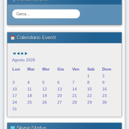
C
e
r
c
a
Calendario Eventi
.
.
.
Agosto 2026
Lun
Mar
Mer
Gio
Ven
Sab
Dom
1
2
3
4
5
6
7
8
9
10
11
12
13
14
15
16
17
18
19
20
21
22
23
24
25
26
27
28
29
30
31
Skype Status