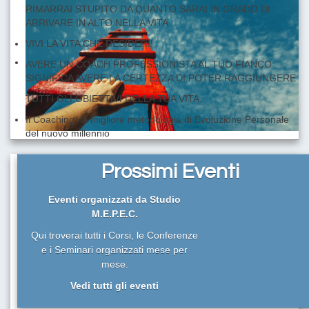
RIMARRAI STUPITO DA QUANTO SARAI IN GRADO DI
ARRIVARE IN ALTO NELLA VITA
VIVI LA VITA CHE DESIDERI!
AVERE UN COACH PROFESSIONISTA AL TUO FIANCO
SIGNIFICA AVERE LA CERTEZZA DI POTER RAGGIUNGERE
TUTTI GLI OBIETTIVI DELLA TUA VITA.
Il Coaching: la migliore metodologia di Evoluzione Personale
del nuovo millennio
I LIMITI SONO SOLO QUELLI DELLA TUA IMMAGINAZIONE!
VUOI DAVVERO RAGGIUNGERE I TUOI OBIETTIVI?
Prossimi Eventi
RIMARRAI STUPITO DA QUANTO SARAI IN GRADO DI
ARRIVARE IN ALTO NELLA VITA
Eventi organizzati da Studio
M.E.P.E.C.
Qui troverai tutti i Corsi, le Conferenze
e i Seminari organizzati mese per
mese.
Vedi tutti gli eventi