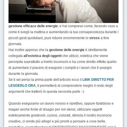
gestione efficace delle energie
, e hai compreso come, facendo caso a
come ti svegli la mattina e aumentando la tua consapevolezza durante i
piccoli gesti quotidiani, puoi ridurre enormemente lo
stress
a fine
giornata.
Hai inoltre appreso che la
gestione delle energie
è strettamente
collegata
all'estetica degli oggetti
che utilizzi, estetica che viene
percepita soprattutto a livello inconscio e ha come diretto effetto quello
di aumentare il piacere di eseguire i compiti e i lavori che ti assegni
durante la giornata.
Se ti sei perso la prima parte dell'articolo ecco il
LINK DIRETTO PER
LEGGERLO ORA
, ti permetterà di comprendere meglio il resto degli
argomenti che tratterò in questa seconda parte :-)
Quando eseguiamo un lavoro noioso e ripetitivo, oppure fastidioso e
magari anche fonte di disagio per noi stessi, utilizzare oggetti
esteticamente gradevoli, curiosi, colorati, stimola il nostro inconscio
creativo, ci rende più allegri e più pronti a pensare a cose belle,