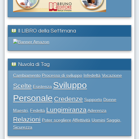
Il LIBRO della Settimana
Nuvola di Tag
Cambiamento
Processo di sviluppo
Infedeltà
Vocazione
Sviluppo
Scelte
Esistenza
Personale
Credenze
Supporto
Donne
Lungimiranza
Maestri,
Fedeltà
Aderenza
Relazioni
Poter scegliere
Affettività
Uomini
Saggio,
Sicurezza