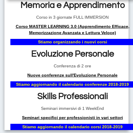
Memoria e Apprendimento
Corso in 3 giornate FULL IMMERSION
VIVI LA VITA CHE DESIDERI!
Corso MASTER LEARNING 3.0 (Apprendimento Efficace,
AVERE UN COACH PROFESSIONISTA AL TUO FIANCO
Memorizzazione Avanzata e Lettura Veloce)
SIGNIFICA AVERE LA CERTEZZA DI POTER RAGGIUNGERE
TUTTI GLI OBIETTIVI DELLA TUA VITA.
Stiamo organizzando i nuovi corsi
Evoluzione Personale
Conferenza di 2 ore
Nuove conferenze sull'Evoluzione Personale
Stiamo aggiornando il calendario conferenze 2018-2019
Skills Professionali
Seminari immersivi di 1 WeekEnd
Il Coaching: la migliore metodologia di Evoluzione Personale
del nuovo millennio
Seminari specifici per professionisti in vari settori
Stiamo aggiornando il calendario corsi 2018-2019