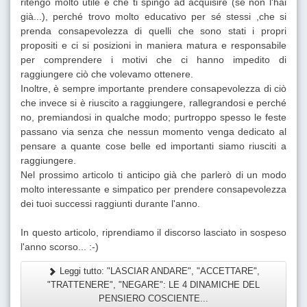
ritengo molto utile e che ti spingo ad acquisire (se non l'hai
già...), perché trovo molto educativo per sé stessi ,che si
prenda consapevolezza di quelli che sono stati i propri
propositi e ci si posizioni in maniera matura e responsabile
per comprendere i motivi che ci hanno impedito di
raggiungere ciò che volevamo ottenere.
Inoltre, è sempre importante prendere consapevolezza di ciò
che invece si è riuscito a raggiungere, rallegrandosi e perché
no, premiandosi in qualche modo; purtroppo spesso le feste
passano via senza che nessun momento venga dedicato al
pensare a quante cose belle ed importanti siamo riusciti a
raggiungere.
Nel prossimo articolo ti anticipo già che parlerò di un modo
molto interessante e simpatico per prendere consapevolezza
dei tuoi successi raggiunti durante l'anno.
In questo articolo, riprendiamo il discorso lasciato in sospeso
l'anno scorso... :-)
Leggi tutto: "LASCIAR ANDARE", "ACCETTARE",
"TRATTENERE", "NEGARE": LE 4 DINAMICHE DEL
PENSIERO COSCIENTE...